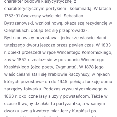
charakter budowli klasycystycznej z
charakterystycznym portykiem i kolumnadą. W latach
1783-91 ówczesny właściciel, Sebastian
Bystrzanowski, wzniósł nową, okazalszą rezydencję w
Cielętnikach, dokąd też się przeprowadził.
Bystrzanowscy pozostawali jednakże właścicielami
tutejszego dworu jeszcze przez pewien czas. W 1833
r. obiekt przeszedł w ręce Wincentego Komornickiego,
zaś w 1852 r. znalazł się w posiadaniu Wincentego
Krasińskiego (ojca poety, Zygmunta). W 1878 jego
właścicielami stali się hrabiowie Raczyńscy, w rękach
których pozostawał on do 1945, pełniąc funkcję domu
zarządcy folwarku. Podczas zrywu styczniowego w
1863 r. okoliczne lasy służyły powstańcom. Także w
czasie II wojny działała tu partyzantka, a w samym
dworku swoją kwaterę miał Jerzy Kurpiński ps.