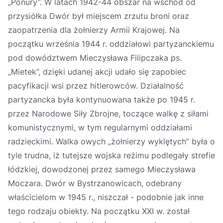
„Ponury”. W latach 1942-44 obszar na wschód od
przysiółka Dwór był miejscem zrzutu broni oraz
zaopatrzenia dla żołnierzy Armii Krajowej. Na
początku września 1944 r. oddziałowi partyzanckiemu
pod dowództwem Mieczysława Filipczaka ps.
„Mietek”, dzięki udanej akcji udało się zapobiec
pacyfikacji wsi przez hitlerowców. Działalność
partyzancka była kontynuowana także po 1945 r.
przez Narodowe Siły Zbrojne, toczące walkę z siłami
komunistycznymi, w tym regularnymi oddziałami
radzieckimi. Walka owych „żołnierzy wyklętych” była o
tyle trudna, iż tutejsze wojska reżimu podlegały strefie
łódzkiej, dowodzonej przez samego Mieczysława
Moczara. Dwór w Bystrzanowicach, odebrany
właścicielom w 1945 r., niszczał - podobnie jak inne
tego rodzaju obiekty. Na początku XXI w. został