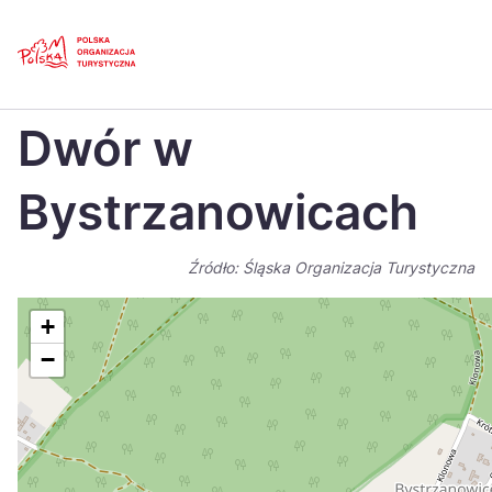
Skip
Link
Strona główna
>
Baza atrakcji turystycznych
>
Dwór w Bystrzanowicach
Dwór w
Polski
Engl
Česká
中国
Bystrzanowicach
Dansk
Deut
Źródło: Śląska Organizacja Turystyczna
Español
Fran
Italiano
Magy
+
−
Nederlands
日本
Português
Nors
Suomi
Sven