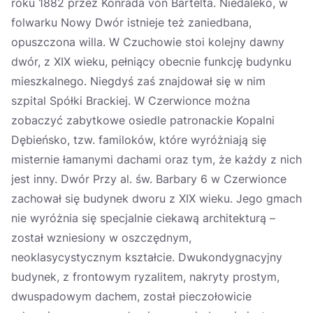
roku 1882 przez Konrada von Bartelta. Niedaleko, w
folwarku Nowy Dwór istnieje też zaniedbana,
opuszczona willa. W Czuchowie stoi kolejny dawny
dwór, z XIX wieku, pełniący obecnie funkcję budynku
mieszkalnego. Niegdyś zaś znajdował się w nim
szpital Spółki Brackiej. W Czerwionce można
zobaczyć zabytkowe osiedle patronackie Kopalni
Dębieńsko, tzw. familoków, które wyróżniają się
misternie łamanymi dachami oraz tym, że każdy z nich
jest inny. Dwór Przy al. św. Barbary 6 w Czerwionce
zachował się budynek dworu z XIX wieku. Jego gmach
nie wyróżnia się specjalnie ciekawą architekturą –
został wzniesiony w oszczędnym,
neoklasycystycznym kształcie. Dwukondygnacyjny
budynek, z frontowym ryzalitem, nakryty prostym,
dwuspadowym dachem, został pieczołowicie