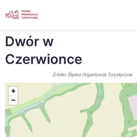
Skip
Link
Strona główna
>
Baza atrakcji turystycznych
>
Dwór w Czerwionce
Dwór w
Polski
Engl
Česká
中国
Czerwionce
Dansk
Deut
Źródło: Śląska Organizacja Turystyczna
Español
Fran
Italiano
Magy
+
−
Nederlands
日本
Português
Nors
Suomi
Sven