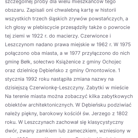
szczególnej próby dla wielu mieszkańców tego
obszaru. Zapisali oni chwalebną kartę w historii
wszystkich trzech śląskich zrywów powstańczych, a
ich głosy w plebiscycie przesądziły także o powrocie
tej ziemi w 1922 r. do macierzy. Czerwionce i
Leszczynom nadano prawa miejskie w 1962 r. W 1975
połączono oba miasta, a w 1977 przyłączono do nich
gminę Bełk, sołectwo Książenice z gminy Ochojec
oraz dzielnicę Dębieńsko z gminy Ornontowice. 1
stycznia 1992 roku nastąpiła zmiana nazwy na
dzisiejszą Czerwionkę-Leszczyny. Zabytki w mieście
Na terenie miasta można zobaczyć kilka zabytkowych
obiektów architektonicznych. W Dębieńsku podziwiać
należy piękny, barokowy kościół św. Jerzego z 1802
roku. W Leszczynach zachował się klasycystyczny
dwór, zwany zamkiem lub zameczkiem, wzniesiony w