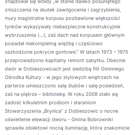
znajdował się wtedy „w stanie daleko posuniętego
zniszczenia na skutek zawilgocenia i zagrzybienia,
mury magistralne korpusu pozbawione większości
tynków wykazywały niebezpieczne konstrukcyjnie
wybrzuszenia (…), zaś dach nad korpusem głównym
posiadał niekompletną więźbę i częściowo
uszkodzone pokrycie gontowe.” W latach 1973 – 1975
przeprowadzono kapitalny remont zabytku. Obecnie
dwór w Dobieszowicach jest siedzibą filii Gminnego
Ośrodka Kultury - w jego stylowych wnętrzach na
parterze umieszczono salę ślubów i salę posiedzeń,
zaś na piętrze – bibliotekę. W roku 2008 stało się
zadość kilkuletnim prośbom i staraniom
Stowarzyszenia „Brynica” z Dobieszowic o nocne
oświetlenie elewacji dworu - Gmina Bobrowniki
sprawiła obiektowi nocną iluminację, która znakomicie