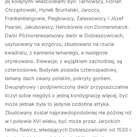
jej kolejnymi właścicielami byli: Tarnowscy, Florian
Chrząstowski, Hynek Bruntalski, Jaroccy,
Frankenbergowie, Piegłowscy, Zalassowscy i Józef
Psarski, Jakubowscy, Hencklowie von Donnersmarck.
Dwór Późnorenesansowy dwór w Dobieszowicach,
usytuowany na wzgórzu, zbudowano na rzucie
kwadratu, z kamienia łamanego, a następnie
otynkowano. Elewacje, z wyjątkiem zachodniej, są
czteroosiowe. Budynek posiada czterospadowy,
łamany dach zwany polskim, pokryty gontem.
Dwupiętrowy i podpiwniczony dwór przypuszczalnie
liczył sobie niegdyś o jedną kondygnację więcej, być
może jednak była to jedynie ozdobna attyka.
Zbudowany został najprawdopodobniej nie później niż
w I połowie XVI wieku, być może przez Jarockich
herbu Rawicz, władających Dobieszowicami od 1533 r.