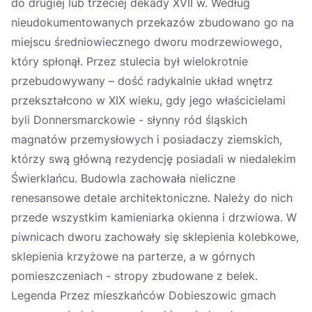
do drugiej lub trzeciej dekady XVII w. Według
nieudokumentowanych przekazów zbudowano go na
miejscu średniowiecznego dworu modrzewiowego,
który spłonął. Przez stulecia był wielokrotnie
przebudowywany – dość radykalnie układ wnętrz
przekształcono w XIX wieku, gdy jego właścicielami
byli Donnersmarckowie - słynny ród śląskich
magnatów przemysłowych i posiadaczy ziemskich,
którzy swą główną rezydencję posiadali w niedalekim
Świerklańcu. Budowla zachowała nieliczne
renesansowe detale architektoniczne. Należy do nich
przede wszystkim kamieniarka okienna i drzwiowa. W
piwnicach dworu zachowały się sklepienia kolebkowe,
sklepienia krzyżowe na parterze, a w górnych
pomieszczeniach - stropy zbudowane z belek.
Legenda Przez mieszkańców Dobieszowic gmach