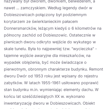
nazywany był dworem, dworkiem, belwederem, a
nawet ... zamczyskiem. Według legendy dwór w
Dobieszowicach połączony był podziemnym
korytarzem ze świerklanieckim pałacem
Donnersmarcków, leżącym kiedyś o 6 kilometrów na
północny zachód od Dobieszowic. Ostatecznie w
piwnicach dworu odkryto wejście do wykutego w
skale tunelu. Była to najpewniej tzw. "wycieczka" -
tajemne wyjście awaryjne dla mieszkańców, na
wypadek oblężenia, być może świadczące o
pierwotnym, obronnym charakterze budynku. Remont
dworu Dwór od 1953 roku jest wpisany do rejestru
zabytków. W latach 1955-1961 usiłowano poprawić
stan budynku m.in. wymieniając elementy dachu. W
końcu lat sześćdziesiątych XX w. wykonano
inwentaryzację dworu w Dobieszowicach. Obiekt