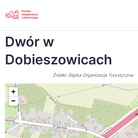
Skip
Link
Strona główna
>
Baza atrakcji turystycznych
>
Dwór w Dobieszowicach
Dwór w
Polski
Engl
Česká
中国
Dobieszowicach
Dansk
Deut
Źródło: Śląska Organizacja Turystyczna
Español
Fran
Italiano
Magy
+
−
Nederlands
日本
Português
Nors
Suomi
Sven