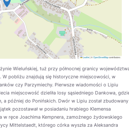
Leaflet
|
©
OpenStreetMap
contributors
żynie Wieluńskiej, tuż przy północnej granicy województw
a. W pobliżu znajdują się historyczne miejscowości, w
 Danków czy Parzymiechy. Pierwsze wiadomości o Lipiu
ecia miejscowość dzieliła losy sąsiedniego Dankowa, gdzi
, a później do Ponińskich. Dwór w Lipiu został zbudowany
 majątek pozostawał w posiadaniu hrabiego Klemensa
fia w ręce Joachima Kempnera, zamożnego żydowskiego
cy Mittelstaedt, którego córka wyszła za Aleksandra