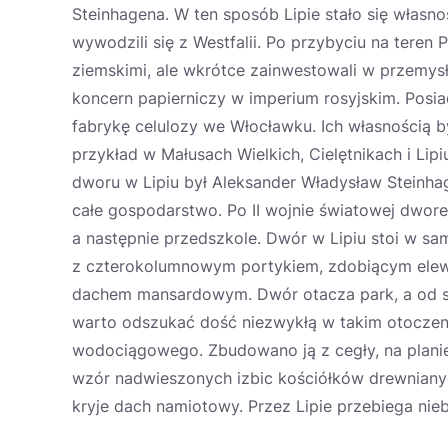
Steinhagena. W ten sposób Lipie stało się własn
wywodzili się z Westfalii. Po przybyciu na teren 
ziemskimi, ale wkrótce zainwestowali w przemysł
koncern papierniczy w imperium rosyjskim. Posi
fabrykę celulozy we Włocławku. Ich własnością 
przykład w Małusach Wielkich, Cielętnikach i Lip
dworu w Lipiu był Aleksander Władysław Steinh
całe gospodarstwo. Po II wojnie światowej dworek
a następnie przedszkole. Dwór w Lipiu stoi w s
z czterokolumnowym portykiem, zdobiącym elewa
dachem mansardowym. Dwór otacza park, a od s
warto odszukać dość niezwykłą w takim otoczeni
wodociągowego. Zbudowano ją z cegły, na planie
wzór nadwieszonych izbic kościółków drewniany
kryje dach namiotowy. Przez Lipie przebiega ni