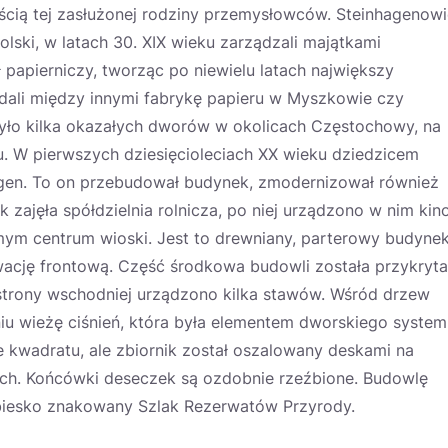
ością tej zasłużonej rodziny przemysłowców. Steinhagenow
Polski, w latach 30. XIX wieku zarządzali majątkami
 papierniczy, tworząc po niewielu latach największy
adali między innymi fabrykę papieru w Myszkowie czy
było kilka okazałych dworów w okolicach Częstochowy, na
iu. W pierwszych dziesięcioleciach XX wieku dziedzicem
agen. To on przebudował budynek, zmodernizował również
 zajęła spółdzielnia rolnicza, po niej urządzono w nim kino
amym centrum wioski. Jest to drewniany, parterowy budyne
cję frontową. Część środkowa budowli została przykryta
trony wschodniej urządzono kilka stawów. Wśród drzew
u wieżę ciśnień, która była elementem dworskiego system
 kwadratu, ale zbiornik został oszalowany deskami na
ch. Końcówki deseczek są ozdobnie rzeźbione. Budowlę
ebiesko znakowany Szlak Rezerwatów Przyrody.