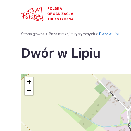
Skip
Link
Polski
Strona główna
>
Baza atrakcji turystycznych
>
Dwór w Lipiu
Wyszukaj
Dansk
na
Dwór w Lipiu
stronie
Italiano
Pomysł na...
Regiony
Gastronomia i kuchnia
Co nowe
Kuchnia 
Português
+
−
Україна
Parki narodowe