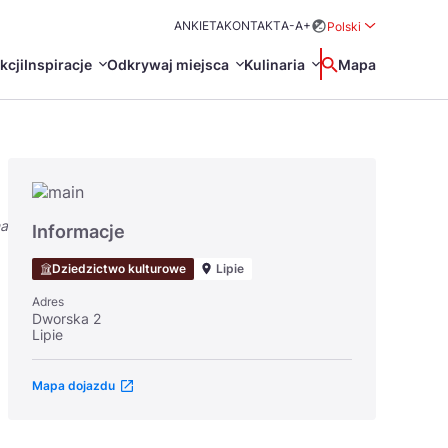
ANKIETA
KONTAKT
A-
A+
Polski
Rozwiń menu wybo
kcji
Inspiracje
Odkrywaj miejsca
Kulinaria
Wyszukaj
Mapa
中国
Zamkn
Français
日本語
na
O
Certyfikaty POT
Restauracje Michelin
Informacje
Svenska
Dziedzictwo kulturowe
Lipie
Adres
Dworska 2
Lipie
Mapa dojazdu
Marki Turystyczne