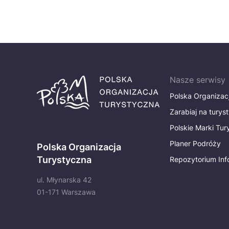
Nasze serwisy
Polska Organizac
Zarabiaj na turys
Polskie Marki Tu
Planer Podróży
Polska Organizacja
Turystyczna
Repozytorium Inf
ul. Młynarska 42
01-171 Warszawa