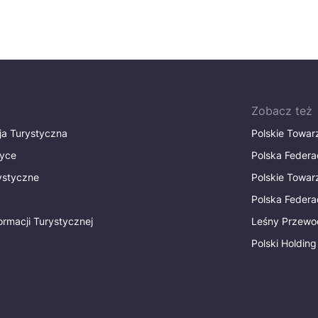
Zobacz też
ja Turystyczna
Polskie Towa
tyce
Polska Federa
rystyczne
Polskie Towa
Polska Federac
ormacji Turystycznej
Leśny Przewo
Polski Holding