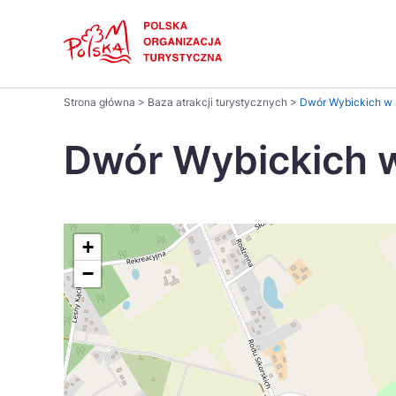
Skip
Link
Polski
Strona główna
>
Baza atrakcji turystycznych
>
Dwór Wybickich w 
Wyszukaj
Dansk
na
Dwór Wybickich w
stronie
Italiano
Pomysł na...
Regiony
Gastronomia i kuchnia
Co nowe
Kuchnia 
Português
+
−
Україна
Parki narodowe