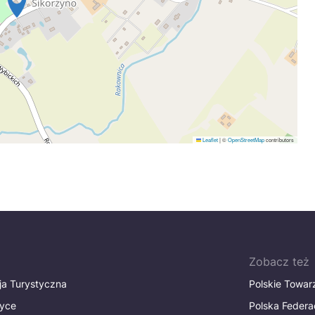
Leaflet
|
©
OpenStreetMap
contributors
Zobacz też
ja Turystyczna
Polskie Towa
tyce
Polska Federa