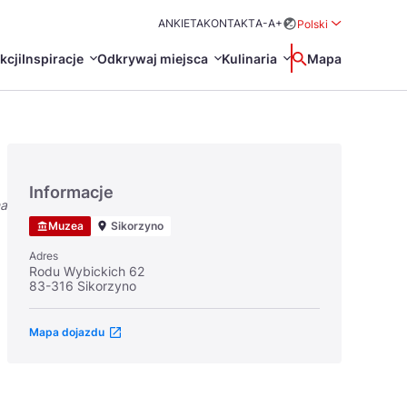
ANKIETA
KONTAKT
A-
A+
Polski
Rozwiń menu wybo
kcji
Inspiracje
Odkrywaj miejsca
Kulinaria
Wyszukaj
Mapa
中国
Zamkn
Français
日本語
Informacje
na
O
Certyfikaty POT
Restauracje Michelin
Muzea
Sikorzyno
Svenska
Adres
Rodu Wybickich 62
83-316 Sikorzyno
Mapa dojazdu
Marki Turystyczne