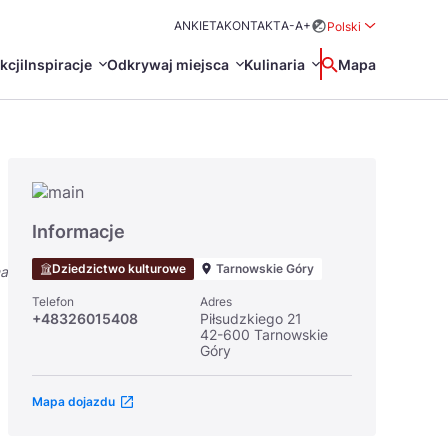
ANKIETA
KONTAKT
A-
A+
Polski
Rozwiń menu wybo
kcji
Inspiracje
Odkrywaj miejsca
Kulinaria
Wyszukaj
Mapa
中国
Zamkn
Français
日本語
O
Certyfikaty POT
Restauracje Michelin
Informacje
Svenska
Dziedzictwo kulturowe
Tarnowskie Góry
na
Telefon
Adres
+48326015408
Piłsudzkiego 21
42-600 Tarnowskie
Góry
Mapa dojazdu
Marki Turystyczne