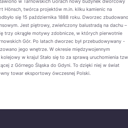
ostawiono w Tarnowskich Górach nowy budynek dworcowy
rt Hönsch, twórca projektów m.in. kilku kamienic na
odbyło się 15 października 1888 roku. Dworzec zbudowan
ansowym. Jest piętrowy, zwieńczony balustradą na dachu –
ę trzy okrągłe motywy zdobnicze, w których pierwotnie
arnowskich Gór. Po latach dworzec był przebudowywany -
nizowano jego wnętrze. W okresie międzywojennym
kolejowy w kraju! Stało się to za sprawą uruchomienia tzw
dzącej z Górnego Śląska do Gdyni. To dzięki niej w świat
łówny towar eksportowy ówczesnej Polski.