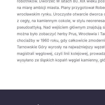
robotników. Dworzec W latach 80. XIX wieku p
na miarę ambicji miasta. Plany przygotował Robe
wrocławskim rynku. Uroczyste otwarcie dworca 
z cegły, na kamiennym cokole, w stylu neorenes
pseudoattyką. Nad wejściem głównym znajdują si
można było zobaczyć herby Prus, Wrocławia i T
chociażby w 1960 roku, gdy całkowicie zmoder
Tarnowskie Góry wyrosły na najważniejszy węzeł 
magistrali węglowej, czyli linii kolejowej, prowa
wysyłano ze śląskich kopalń węgiel kamienny, g