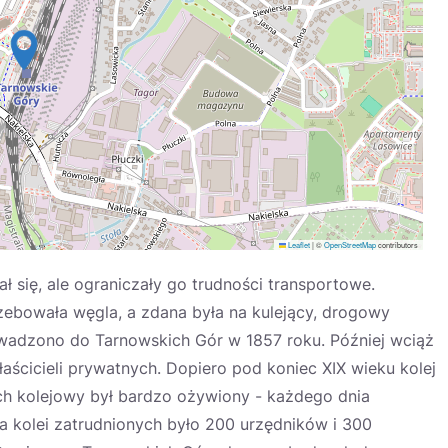
Leaflet
|
©
OpenStreetMap
contributors
ł się, ale ograniczały go trudności transportowe.
zebowała węgla, a zdana była na kulejący, drogowy
owadzono do Tarnowskich Gór w 1857 roku. Później wciąż
aścicieli prywatnych. Dopiero pod koniec XIX wieku kolej
h kolejowy był bardzo ożywiony - każdego dnia
a kolei zatrudnionych było 200 urzędników i 300