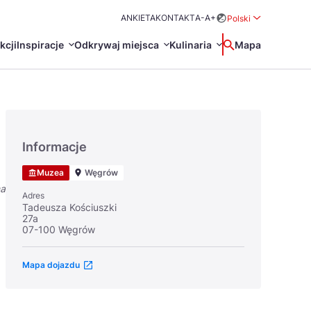
ANKIETA
KONTAKT
A-
A+
Polski
Rozwiń menu wybo
kcji
Inspiracje
Odkrywaj miejsca
Kulinaria
Wyszukaj
Mapa
中国
Zamkn
Français
日本語
Informacje
O
Certyfikaty POT
Restauracje Michelin
Muzea
Węgrów
Svenska
na
Adres
Tadeusza Kościuszki
27a
07-100 Węgrów
Mapa dojazdu
Marki Turystyczne