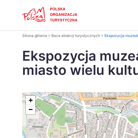
Skip
Link
Polski
Strona główna
>
Baza atrakcji turystycznych
>
Ekspozycja muzealna
Wyszukaj
Dansk
na
Ekspozycja muze
stronie
Italiano
miasto wielu kultur
Pomysł na...
Regiony
Gastronomia i kuchnia
Co nowe
Kuchnia 
Português
Україна
+
−
Parki narodowe