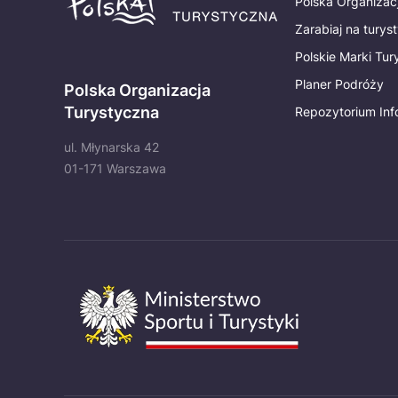
Polska Organizac
Zarabiaj na turys
Polskie Marki Tu
Planer Podróży
Polska Organizacja
Turystyczna
Repozytorium Inf
ul. Młynarska 42
01-171 Warszawa