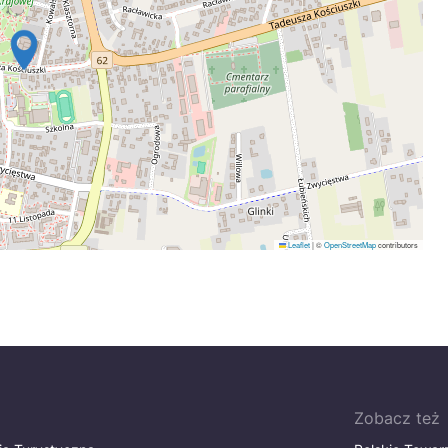
Leaflet
|
©
OpenStreetMap
contributors
Zobacz też