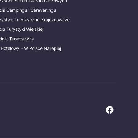
rzystwo Schronisk Młodzieżowych
cja Campingu i Caravaningu
rzystwo Turystyczno-Krajoznawcze
ja Turystyki Wiejskiej
dnik Turystyczny
 Hotelowy – W Polsce Najlepiej