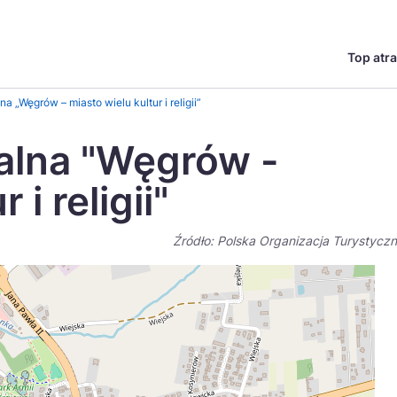
Top atra
English
Česká
 „Węgrów – miasto wielu kultur i religii”
Deutsch
Español
alna "Węgrów -
Magyar
Nederlands
 i religii"
go?
regionów
Miasta
Ambasador miejsca
Szlaki kulinarne
UNESC
Norsk
Suomi
Źródło: Polska Organizacja Turystycz
Uzdrowiska
Polskie 