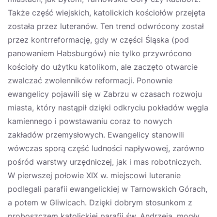
Także część wiejskich, katolickich kościołów przejęta
została przez luteranów. Ten trend odwrócony został
przez kontrreformację, gdy w części Śląska (pod
panowaniem Habsburgów) nie tylko przywrócono
kościoły do użytku katolikom, ale zaczęto otwarcie
zwalczać zwolenników reformacji. Ponownie
ewangelicy pojawili się w Zabrzu w czasach rozwoju
miasta, który nastąpił dzięki odkryciu pokładów węgla
kamiennego i powstawaniu coraz to nowych
zakładów przemysłowych. Ewangelicy stanowili
wówczas sporą część ludności napływowej, zarówno
pośród warstwy urzędniczej, jak i mas robotniczych.
W pierwszej połowie XIX w. miejscowi luteranie
podlegali parafii ewangelickiej w Tarnowskich Górach,
a potem w Gliwicach. Dzięki dobrym stosunkom z
proboszczem katolickiej parafii św. Andrzeja, mogły