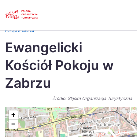
Skip
Link
Strona główna
>
Baza atrakcji turystycznych
>
Ewangelicki Kościół
Pokoju w Zabrzu
Polski
Engl
Ewangelicki
Česká
中国
Kościół Pokoju w
Dansk
Deut
Español
Fran
Zabrzu
Italiano
Magy
Źródło: Śląska Organizacja Turystyczna
Nederlands
日本
Português
Nors
+
−
Suomi
Sven