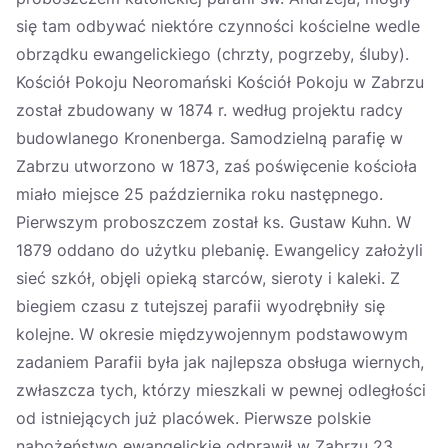
się tam odbywać niektóre czynności kościelne wedle
obrządku ewangelickiego (chrzty, pogrzeby, śluby).
Kościół Pokoju Neoromański Kościół Pokoju w Zabrzu
został zbudowany w 1874 r. według projektu radcy
budowlanego Kronenberga. Samodzielną parafię w
Zabrzu utworzono w 1873, zaś poświęcenie kościoła
miało miejsce 25 października roku następnego.
Pierwszym proboszczem został ks. Gustaw Kuhn. W
1879 oddano do użytku plebanię. Ewangelicy założyli
sieć szkół, objęli opieką starców, sieroty i kaleki. Z
biegiem czasu z tutejszej parafii wyodrębniły się
kolejne. W okresie międzywojennym podstawowym
zadaniem Parafii była jak najlepsza obsługa wiernych,
zwłaszcza tych, którzy mieszkali w pewnej odległości
od istniejących już placówek. Pierwsze polskie
nabożeństwo ewangelickie odprawił w Zabrzu 23