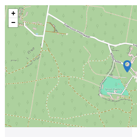
Україна
+
Zamknij
−