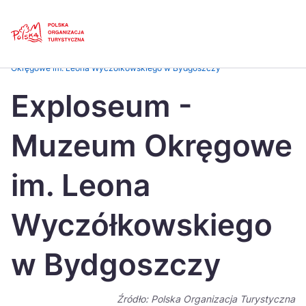
Skip
Link
Strona główna
>
Baza atrakcji turystycznych
>
Exploseum – Muzeum
Okręgowe im. Leona Wyczółkowskiego w Bydgoszczy
Polski
Engl
Exploseum -
Česká
中国
Muzeum Okręgowe
Dansk
Deut
Español
Fran
im. Leona
Italiano
Magy
Wyczółkowskiego
Nederlands
日本
w Bydgoszczy
Português
Nors
Suomi
Sven
Źródło: Polska Organizacja Turystyczna