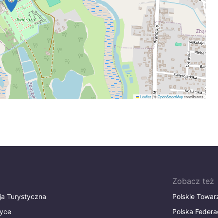
Leaflet
|
©
OpenStreetMap
contributors
Zobacz też
ja Turystyczna
Polskie Towa
tyce
Polska Federa