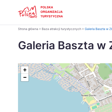
Skip
Link
Polski
Strona główna
>
Baza atrakcji turystycznych
>
Galeria Baszta w Z
Wyszukaj
Dansk
na
Galeria Baszta w
stronie
Italiano
Pomysł na...
Regiony
Gastronomia i kuchnia
Co nowe
Kuchnia 
Português
+
−
Україна
Parki narodowe