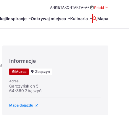
ANKIETA
KONTAKT
A-
A+
Polski
Rozwiń menu wybo
kcji
Inspiracje
Odkrywaj miejsca
Kulinaria
Wyszukaj
Mapa
中国
Zamkn
Français
日本語
Informacje
na
O
Certyfikaty POT
Restauracje Michelin
Muzea
Zbąszyń
Svenska
Adres
Garczyńskich 5
64-360 Zbąszyń
Mapa dojazdu
Marki Turystyczne