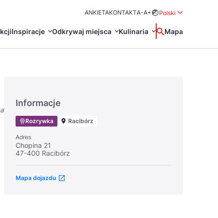
ANKIETA
KONTAKT
A-
A+
Polski
Rozwiń menu wybo
kcji
Inspiracje
Odkrywaj miejsca
Kulinaria
Wyszukaj
Mapa
中国
Zamkn
Français
日本語
Informacje
na
O
Certyfikaty POT
Restauracje Michelin
Rozrywka
Racibórz
Svenska
Adres
Chopina 21
47-400 Racibórz
Mapa dojazdu
Marki Turystyczne