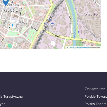
Leaflet
|
©
OpenStreetMap
contributors
Zobacz też
ja Turystyczna
Polskie Towa
tyce
Polska Federa