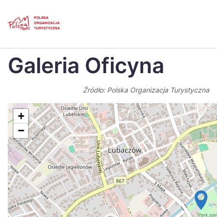
Skip
Link
Strona główna
>
Baza atrakcji turystycznych
>
Galeria Oficyna
Galeria Oficyna
Polski
Engl
Česká
中国
Źródło: Polska Organizacja Turystyczna
Dansk
Deut
+
Español
Fran
−
Italiano
Magy
Nederlands
日本
Português
Nors
Suomi
Sven