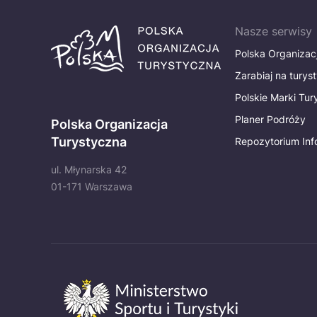
Nasze serwisy
Polska Organizac
Zarabiaj na turys
Polskie Marki Tu
Planer Podróży
Polska Organizacja
Turystyczna
Repozytorium Inf
ul. Młynarska 42
01-171 Warszawa