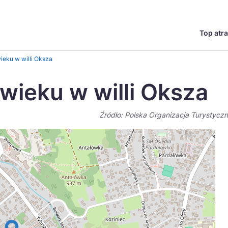
Top atra
English
Česká
ieku w willi Oksza
Deutsch
Español
 wieku w willi Oksza
Magyar
Nederlands
Źródło: Polska Organizacja Turystycz
go?
regionów
Miasta
Ambasador miejsca
Szlaki kulinarne
UNESC
Norsk
Suomi
Uzdrowiska
Polskie 