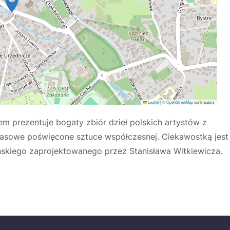
Leaflet
|
©
OpenStreetMap
contributors
em prezentuje bogaty zbiór dzieł polskich artystów z
zasowe poświęcone sztuce współczesnej. Ciekawostką jest
ańskiego zaprojektowanego przez Stanisława Witkiewicza.