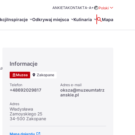
ANKIETA
KONTAKT
A-
A+
Polski
Rozwiń menu wybo
kcji
Inspiracje
Odkrywaj miejsca
Kulinaria
Wyszukaj
Mapa
中国
Zamkn
Français
日本語
Informacje
na
O
Certyfikaty POT
Restauracje Michelin
Muzea
Zakopane
Svenska
Telefon
Adres e-mail
+48692029817
oksza@muzeumtatrz
anskie.pl
Adres
Władysława
Zamoyskiego 25
34-500 Zakopane
Marki Turystyczne
Mapa dojazdu