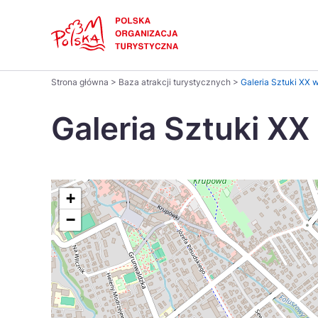
Skip
Link
Polski
Strona główna
>
Baza atrakcji turystycznych
>
Galeria Sztuki XX w
Wyszukaj
Dansk
na
Galeria Sztuki XX
stronie
Italiano
Pomysł na...
Regiony
Gastronomia i kuchnia
Co nowe
Kuchnia 
Português
+
−
Україна
Parki narodowe