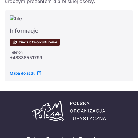
uroczym prezentem dla bliskiej osoby.
Informacje
Dziedzictwo kulturowe
Telefon
+48338551799
Mapa dojazdu