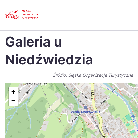
Skip
Link
Strona główna
>
Baza atrakcji turystycznych
>
Galeria u Niedźwiedzia
Galeria u
Polski
Engl
Česká
中国
Niedźwiedzia
Dansk
Deut
Źródło: Śląska Organizacja Turystyczna
Español
Fran
Italiano
Magy
+
−
Nederlands
日本
Português
Nors
Suomi
Sven