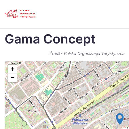
Skip
Link
Strona główna
>
Baza atrakcji turystycznych
>
Gama Concept
Gama Concept
Polski
Engl
Česká
中国
Źródło: Polska Organizacja Turystyczna
Dansk
Deut
+
Español
Fran
−
Italiano
Magy
Nederlands
日本
Português
Nors
Suomi
Sven