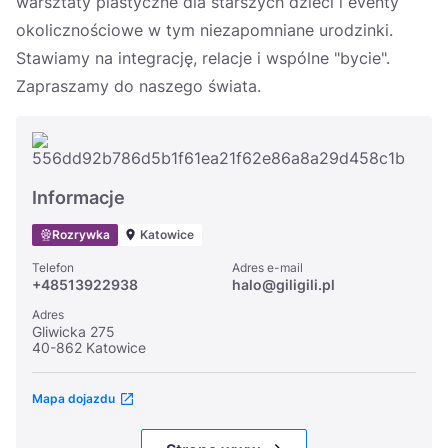
warsztaty plastyczne dla starszych dzieci i eventy
okolicznościowe w tym niezapomniane urodzinki.
Stawiamy na integrację, relacje i wspólne "bycie".
Zapraszamy do naszego świata.
Informacje
Rozrywka
Katowice
Telefon
Adres e-mail
+48513922938
halo@giligili.pl
Adres
Gliwicka 275
40-862 Katowice
Mapa dojazdu