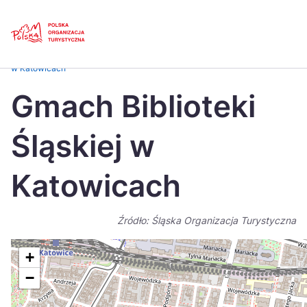
Skip
Link
Strona główna
>
Baza atrakcji turystycznych
>
Gmach Biblioteki Śląskiej
w Katowicach
Polski
Engl
Gmach Biblioteki
Česká
中国
Śląskiej w
Dansk
Deut
Español
Fran
Katowicach
Italiano
Magy
Źródło: Śląska Organizacja Turystyczna
Nederlands
日本
Português
Nors
+
−
Suomi
Sven