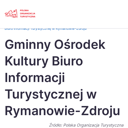
Skip
Link
Strona główna
>
Baza atrakcji turystycznych
>
Gminny Ośrodek Kultury
Biuro Informacji Turystycznej w Rymanowie-Zdroju
Polski
Engl
Gminny Ośrodek
Česká
中国
Kultury Biuro
Dansk
Deut
Español
Fran
Informacji
Italiano
Magy
Turystycznej w
Nederlands
日本
Rymanowie-Zdroju
Português
Nors
Suomi
Sven
Źródło: Polska Organizacja Turystyczna