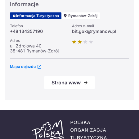
Informacje
Informacja Turystyczna
Rymanów-Zdrój
Telefon
Adres e-mail
+48 134357190
bit.gok@rymanow.pl
Adres
ul. Zdrojowa 40
38-481 Rymanów-Zdrój
Mapa dojazdu
Strona www