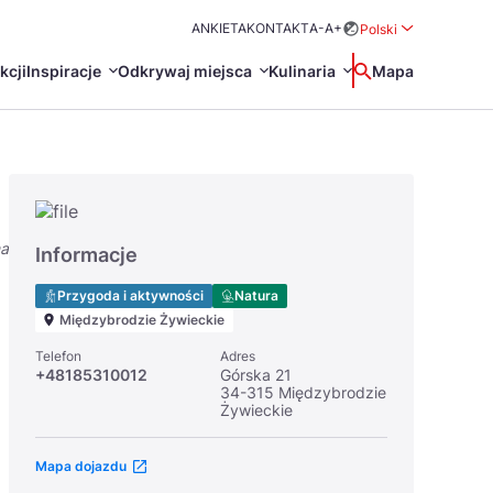
ANKIETA
KONTAKT
A-
A+
Polski
Rozwiń menu wybo
kcji
Inspiracje
Odkrywaj miejsca
Kulinaria
Wyszukaj
Mapa
中国
Zamkn
Français
日本語
na
O
Certyfikaty POT
Restauracje Michelin
Informacje
Svenska
Przygoda i aktywności
Natura
Międzybrodzie Żywieckie
Telefon
Adres
+48185310012
Górska 21
34-315 Międzybrodzie
Żywieckie
Marki Turystyczne
Mapa dojazdu