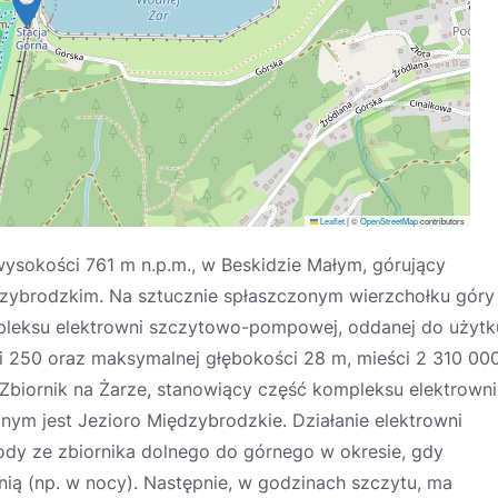
Leaflet
|
©
OpenStreetMap
contributors
wysokości 761 m n.p.m., w Beskidzie Małym, górujący
dzybrodzkim. Na sztucznie spłaszczonym wierzchołku góry
mpleksu elektrowni szczytowo-pompowej, oddanej do użytk
ci 250 oraz maksymalnej głębokości 28 m, mieści 2 310 00
iornik na Żarze, stanowiący część kompleksu elektrowni
lnym jest Jezioro Międzybrodzkie. Działanie elektrowni
 ze zbiornika dolnego do górnego w okresie, gdy
nią (np. w nocy). Następnie, w godzinach szczytu, ma