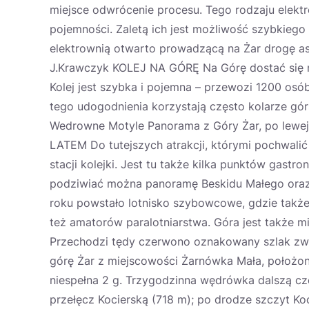
miejsce odwrócenie procesu. Tego rodzaju elekt
pojemności. Zaletą ich jest możliwość szybkiego
elektrownią otwarto prowadzącą na Żar drogę asfa
J.Krawczyk KOLEJ NA GÓRĘ Na Górę dostać się m
Kolej jest szybka i pojemna – przewozi 1200 osó
tego udogodnienia korzystają często kolarze górsc
Wedrowne Motyle Panorama z Góry Żar, po lewej k
LATEM Do tutejszych atrakcji, którymi pochwalić
stacji kolejki. Jest tu także kilka punktów gast
podziwiać można panoramę Beskidu Małego oraz 
roku powstało lotnisko szybowcowe, gdzie także
też amatorów paralotniarstwa. Góra jest także 
Przechodzi tędy czerwono oznakowany szlak zw
górę Żar z miejscowości Żarnówka Mała, położo
niespełna 2 g. Trzygodzinna wędrówka dalszą c
przełęcz Kocierską (718 m); po drodze szczyt Ko