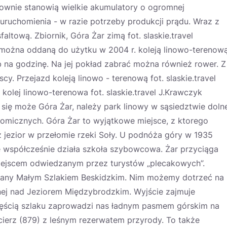
rownie stanowią wielkie akumulatory o ogromnej
 uruchomienia - w razie potrzeby produkcji prądu. Wraz z
ltową. Zbiornik, Góra Żar zimą fot. slaskie.travel
ożna oddaną do użytku w 2004 r. koleją linowo-terenową
b na godzinę. Na jej pokład zabrać można również rower. Z
y. Przejazd koleją linowo - terenową fot. slaskie.travel
olej linowo-terenowa fot. slaskie.travel J.Krawczyk
 się może Góra Żar, należy park linowy w sąsiedztwie doln
ronomicznych. Góra Żar to wyjątkowe miejsce, z ktorego
jezior w przełomie rzeki Soły. U podnóża góry w 1935
 współcześnie działa szkoła szybowcowa. Żar przyciąga
miejscem odwiedzanym przez turystów „plecakowych”.
any Małym Szlakiem Beskidzkim. Nim możemy dotrzeć na
nej nad Jeziorem Międzybrodzkim. Wyjście zajmuje
zęścią szlaku zaprowadzi nas ładnym pasmem górskim na
cierz (879) z leśnym rezerwatem przyrody. To także