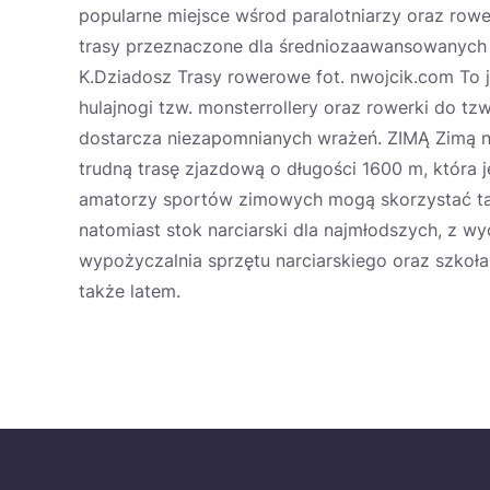
popularne miejsce wśrod paralotniarzy oraz row
trasy przeznaczone dla średniozaawansowanych k
K.Dziadosz Trasy rowerowe fot. nwojcik.com To
hulajnogi tzw. monsterrollery oraz rowerki do tz
dostarcza niezapomnianych wrażeń. ZIMĄ Zimą na
trudną trasę zjazdową o długości 1600 m, która je
amatorzy sportów zimowych mogą skorzystać takż
natomiast stok narciarski dla najmłodszych, z 
wypożyczalnia sprzętu narciarskiego oraz szkoła
także latem.