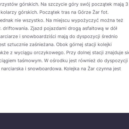
erzystów górskich. Na szczycie góry swój początek mają 3
olarzy górskich. Początek tras na Górze Żar fot.
 jednak nie wszystko. Na miejscu wypożyczyć można też
w. driftowania. Zjazd pojazdami drogą asfaltową w dół
rciarze i snowboardziści mają do dyspozycji średnio
st sztucznie zaśnieżana. Obok górnej stacji kolejki
e z wyciągu orczykowego. Przy dolnej stacji znajduje si
wyciągiem taśmowym. W ośrodku jest również do dyspozycji
 narciarska i snowboardowa. Kolejka na Żar czynna jest