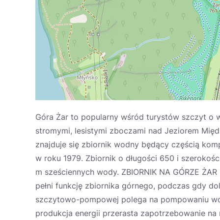
Góra Żar to popularny wśród turystów szczyt o 
stromymi, lesistymi zboczami nad Jeziorem Mię
znajduje się zbiornik wodny będący częścią ko
w roku 1979. Zbiornik o długości 650 i szerokoś
m sześciennych wody. ZBIORNIK NA GÓRZE ŻAR Zb
pełni funkcję zbiornika górnego, podczas gdy do
szczytowo-pompowej polega na pompowaniu wody
produkcja energii przerasta zapotrzebowanie na 