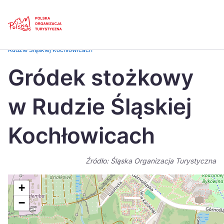
Skip
Link
Strona główna
>
Baza atrakcji turystycznych
>
Gródek stożkowy w
Rudzie Śląskiej Kochłowicach
Polski
Engl
Gródek stożkowy
Česká
中国
w Rudzie Śląskiej
Dansk
Deut
Español
Fran
Kochłowicach
Italiano
Magy
Źródło: Śląska Organizacja Turystyczna
Nederlands
日本
Português
Nors
+
−
Suomi
Sven