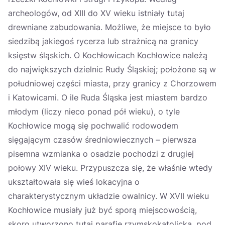
archeologów, od XIII do XV wieku istniały tutaj
drewniane zabudowania. Możliwe, że miejsce to było
siedzibą jakiegoś rycerza lub strażnicą na granicy
księstw śląskich. O Kochłowicach Kochłowice należą
do największych dzielnic Rudy Śląskiej; położone są w
południowej części miasta, przy granicy z Chorzowem
i Katowicami. O ile Ruda Śląska jest miastem bardzo
młodym (liczy nieco ponad pół wieku), o tyle
Kochłowice mogą się pochwalić rodowodem
sięgającym czasów średniowiecznych – pierwsza
pisemna wzmianka o osadzie pochodzi z drugiej
połowy XIV wieku. Przypuszcza się, że właśnie wtedy
ukształtowała się wieś lokacyjna o
charakterystycznym układzie owalnicy. W XVII wieku
Kochłowice musiały już być sporą miejscowością,
skoro utworzono tutaj parafię rzymskokatolicką, pod