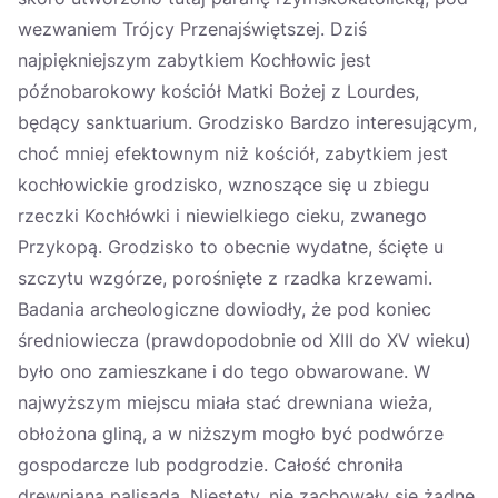
wezwaniem Trójcy Przenajświętszej. Dziś
najpiękniejszym zabytkiem Kochłowic jest
późnobarokowy kościół Matki Bożej z Lourdes,
będący sanktuarium. Grodzisko Bardzo interesującym,
choć mniej efektownym niż kościół, zabytkiem jest
kochłowickie grodzisko, wznoszące się u zbiegu
rzeczki Kochłówki i niewielkiego cieku, zwanego
Przykopą. Grodzisko to obecnie wydatne, ścięte u
szczytu wzgórze, porośnięte z rzadka krzewami.
Badania archeologiczne dowiodły, że pod koniec
średniowiecza (prawdopodobnie od XIII do XV wieku)
było ono zamieszkane i do tego obwarowane. W
najwyższym miejscu miała stać drewniana wieża,
obłożona gliną, a w niższym mogło być podwórze
gospodarcze lub podgrodzie. Całość chroniła
drewniana palisada. Niestety, nie zachowały się żadne