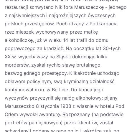
restauracji schwytano Nikifora Maruszeczkę - jednego
z najsłynniejszych i najgroźniejszych ówczesnych
polskich przestępców. Pochodzący z Podkarpacia
rzezimieszek wychowywany przez matkę
alkoholiczkę, już w wieku 14 lat trafił do domu
poprawczego za kradzież. Na początku lat 30-tych
XX w. wyjechawszy na Śląsk i dokonując kilku
morderstw, zyskał rychło sławę brutalnego,
bezwzględnego przestępcy. Kilkakrotnie uchodząc
obławom policyjnym, swą kryminalną działalność
kontynuował m.in. w Berlinie. Do końca jego
wyczynów przyczynił się nałóg alkoholowy: pijany
Maruszeczko 8 stycznia 1938 r. właśnie w hotelu Pod
Orłem wywołał awanturę. Rozpoznany (na podstawie
portretów pamięciowych) przez klientów, został
schwytany i oddany w ręce policji, wkrótce zaś, po