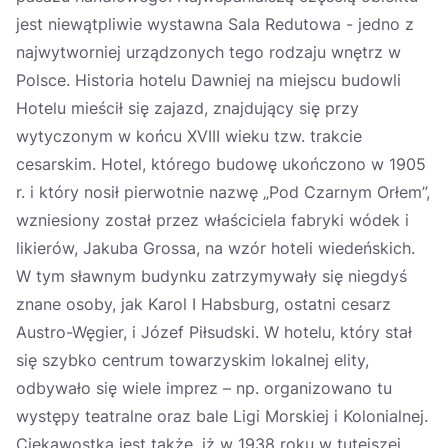
jest niewątpliwie wystawna Sala Redutowa - jedno z
najwytworniej urządzonych tego rodzaju wnętrz w
Polsce. Historia hotelu Dawniej na miejscu budowli
Hotelu mieścił się zajazd, znajdujący się przy
wytyczonym w końcu XVIII wieku tzw. trakcie
cesarskim. Hotel, którego budowę ukończono w 1905
r. i który nosił pierwotnie nazwę „Pod Czarnym Orłem”,
wzniesiony został przez właściciela fabryki wódek i
likierów, Jakuba Grossa, na wzór hoteli wiedeńskich.
W tym sławnym budynku zatrzymywały się niegdyś
znane osoby, jak Karol I Habsburg, ostatni cesarz
Austro-Węgier, i Józef Piłsudski. W hotelu, który stał
się szybko centrum towarzyskim lokalnej elity,
odbywało się wiele imprez – np. organizowano tu
występy teatralne oraz bale Ligi Morskiej i Kolonialnej.
Ciekawostką jest także, iż w 1938 roku w tutejszej