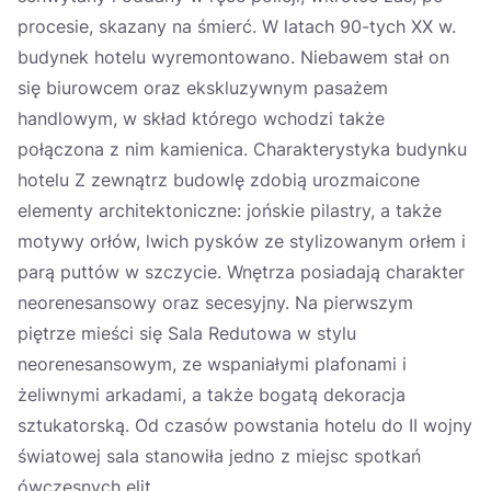
procesie, skazany na śmierć. W latach 90-tych XX w.
budynek hotelu wyremontowano. Niebawem stał on
się biurowcem oraz ekskluzywnym pasażem
handlowym, w skład którego wchodzi także
połączona z nim kamienica. Charakterystyka budynku
hotelu Z zewnątrz budowlę zdobią urozmaicone
elementy architektoniczne: jońskie pilastry, a także
motywy orłów, lwich pysków ze stylizowanym orłem i
parą puttów w szczycie. Wnętrza posiadają charakter
neorenesansowy oraz secesyjny. Na pierwszym
piętrze mieści się Sala Redutowa w stylu
neorenesansowym, ze wspaniałymi plafonami i
żeliwnymi arkadami, a także bogatą dekoracja
sztukatorską. Od czasów powstania hotelu do II wojny
światowej sala stanowiła jedno z miejsc spotkań
ówczesnych elit.