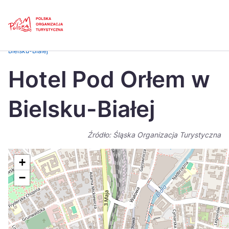
Skip
Link
Strona główna
>
Baza atrakcji turystycznych
>
Hotel Pod Orłem w
Bielsku-Białej
Polski
Engl
Hotel Pod Orłem w
Česká
中国
Bielsku-Białej
Dansk
Deut
Español
Fran
Źródło: Śląska Organizacja Turystyczna
Italiano
Magy
+
Nederlands
日本
−
Português
Nors
Suomi
Sven