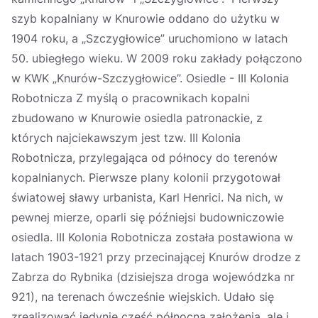
szyb kopalniany w Knurowie oddano do użytku w
1904 roku, a „Szczygłowice” uruchomiono w latach
50. ubiegłego wieku. W 2009 roku zakłady połączono
w KWK „Knurów-Szczygłowice”. Osiedle - III Kolonia
Robotnicza Z myślą o pracownikach kopalni
zbudowano w Knurowie osiedla patronackie, z
których najciekawszym jest tzw. III Kolonia
Robotnicza, przylegająca od północy do terenów
kopalnianych. Pierwsze plany kolonii przygotował
światowej sławy urbanista, Karl Henrici. Na nich, w
pewnej mierze, oparli się późniejsi budowniczowie
osiedla. III Kolonia Robotnicza została postawiona w
latach 1903-1921 przy przecinającej Knurów drodze z
Zabrza do Rybnika (dzisiejsza droga wojewódzka nr
921), na terenach ówcześnie wiejskich. Udało się
zrealizować jedynie część północną założenia, ale i