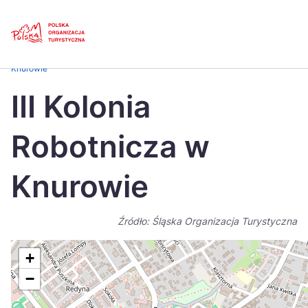
Skip
Link
Strona główna
>
Baza atrakcji turystycznych
>
III Kolonia Robotnicza w
Knurowie
Polski
Engl
III Kolonia
Česká
中国
Robotnicza w
Dansk
Deut
Español
Fran
Knurowie
Italiano
Magy
Źródło: Śląska Organizacja Turystyczna
Nederlands
日本
Português
Nors
+
−
Suomi
Sven