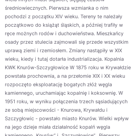
średniowiecznych. Pierwsza wzmianka o nim
pochodzi z początku XIV wieku. Tereny te należały
początkowo do książąt śląskich, a później trafiły w
ręce możnych rodów i duchowieństwa. Mieszkańcy
osady przez stulecia zajmowali się przede wszystkim
uprawą ziemi i rzemiosłem. Zmiany nastąpiły w XIX
wieku, kiedy i tutaj dotarła industrializacja. Kopalnia
KWK Knurów-Szczygłowice W 1875 roku w Krywałdzie
powstała prochownia, a na przełomie XIX i XX wieku
rozpoczęto eksploatację bogatych złóż węgla
kamiennego, uruchamiając kopalnię i koksownię. W
1951 roku, w wyniku połączenia trzech sąsiadujących
ze sobą miejscowości - Knurowa, Krywałdu i
Szczygłowic - powstało miasto Knurów. Wielki wpływ
na jego dzieje miała działalność kopalń węgla
kamiennego „Knurów” i „Szczygłowice”. Pierwszy