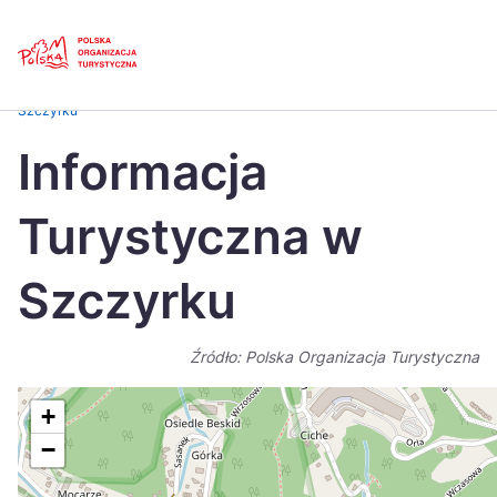
Skip
Link
Strona główna
>
Baza atrakcji turystycznych
>
Informacja Turystyczna w
Szczyrku
Polski
Engl
Informacja
Česká
中国
Turystyczna w
Dansk
Deut
Español
Fran
Szczyrku
Italiano
Magy
Źródło: Polska Organizacja Turystyczna
Nederlands
日本
Português
Nors
+
−
Suomi
Sven