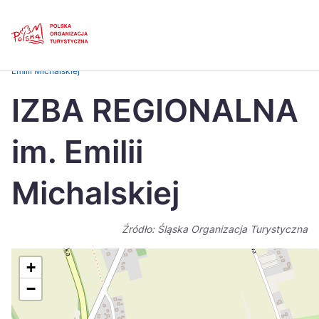
Skip
Link
Strona główna
>
Baza atrakcji turystycznych
>
IZBA REGIONALNA im.
Emilii Michalskiej
Polski
Engl
IZBA REGIONALNA
Česká
中国
im. Emilii
Dansk
Deut
Español
Fran
Michalskiej
Italiano
Magy
Źródło: Śląska Organizacja Turystyczna
Nederlands
日本
Português
Nors
+
−
Suomi
Sven