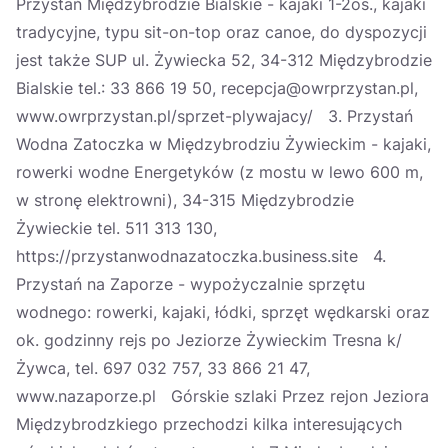
Przystań Międzybrodzie Bialskie - kajaki 1-2os., kajaki
tradycyjne, typu sit-on-top oraz canoe, do dyspozycji
jest także SUP ul. Żywiecka 52, 34-312 Międzybrodzie
Bialskie tel.: 33 866 19 50, recepcja@owrprzystan.pl,
www.owrprzystan.pl/sprzet-plywajacy/ 3. Przystań
Wodna Zatoczka w Międzybrodziu Żywieckim - kajaki,
rowerki wodne Energetyków (z mostu w lewo 600 m,
w stronę elektrowni), 34-315 Międzybrodzie
Żywieckie tel. 511 313 130,
https://przystanwodnazatoczka.business.site 4.
Przystań na Zaporze - wypożyczalnie sprzętu
wodnego: rowerki, kajaki, łódki, sprzęt wędkarski oraz
ok. godzinny rejs po Jeziorze Żywieckim Tresna k/
Żywca, tel. 697 032 757, 33 866 21 47,
www.nazaporze.pl Górskie szlaki Przez rejon Jeziora
Międzybrodzkiego przechodzi kilka interesujących