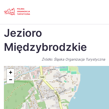
Skip
Link
Strona główna
>
Baza atrakcji turystycznych
>
Jezioro Międzybrodzkie
Jezioro
Polski
Engl
Česká
中国
Międzybrodzkie
Dansk
Deut
Źródło: Śląska Organizacja Turystyczna
Español
Fran
Italiano
Magy
+
−
Nederlands
日本
Português
Nors
Suomi
Sven