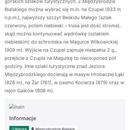
górskich szlaków turystycznych. Z Międzybrodzia
Bialskiego można wybrać się m.in. na Czupel (933 m
n.p.m.), najwyższy szczyt Beskidu Małego (szlak
czerwony, potem niebieski – trasa jest dość stroma),
skąd można kontynuować wędrówkę (szlakiem
niebieskim) do schroniska na Magurce Wilkowickiej
(909 m). Wyjście na Czupel zajmuje niespełna 2 g.,
przejście z Czupla na Magurkę to nieco ponad pół
godziny. Inne szlaki turystyczne znad Jeziora
Międzybrodzkiego docierają w masyw Hrobaczej Łąki
(828 m), na Żar (761), w pasmo Kocierza (879) oraz w
rejon Gaików (808 m).
Informacje
Natura
Międzybrodzie Bialskie