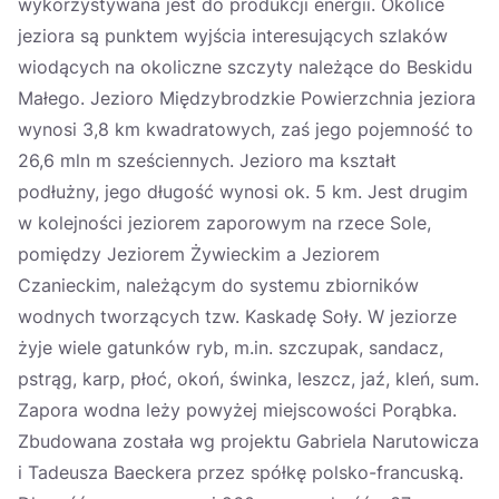
wykorzystywana jest do produkcji energii. Okolice
jeziora są punktem wyjścia interesujących szlaków
wiodących na okoliczne szczyty należące do Beskidu
Małego. Jezioro Międzybrodzkie Powierzchnia jeziora
wynosi 3,8 km kwadratowych, zaś jego pojemność to
26,6 mln m sześciennych. Jezioro ma kształt
podłużny, jego długość wynosi ok. 5 km. Jest drugim
w kolejności jeziorem zaporowym na rzece Sole,
pomiędzy Jeziorem Żywieckim a Jeziorem
Czanieckim, należącym do systemu zbiorników
wodnych tworzących tzw. Kaskadę Soły. W jeziorze
żyje wiele gatunków ryb, m.in. szczupak, sandacz,
pstrąg, karp, płoć, okoń, świnka, leszcz, jaź, kleń, sum.
Zapora wodna leży powyżej miejscowości Porąbka.
Zbudowana została wg projektu Gabriela Narutowicza
i Tadeusza Baeckera przez spółkę polsko-francuską.