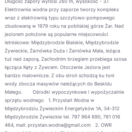
Długość zapory wynosi 260 m, wysokość - 37.
Elektrownia wodna przy zaporze tworzy kompleks
wraz z elektrownią typu szczytowo-pompowego
zbudowaną w 1979 roku na pobliskiej górze Żar. Nad
jeziorem położone są popularne miejscowości
letniskowe: Międzybrodzie Bialskie, Międzybrodzie
Żywieckie, Żarnówka Duża i Żarnówka Mała, leżąca
tuż nad zaporą. Zachodnim brzegiem przebiega szosa
łącząca Kęty z Żywcem. Otoczenie Jeziora jest
bardzo malownicze. Z obu stroń schodzą ku toni
wody zbocza masywów należących do Beskidu
Małego. Ośrodki wypoczynkowe i wypożyczalnie
sprzętu wodnego 1. Przystań Wodna w
Międzybrodziu Żywieckim Energetyków 1A, 34-312
Międzybrodzie Żywieckie tel. 797 964 690, 781 016
464, mail: przystan.wodna@gmail.com 2. OWR