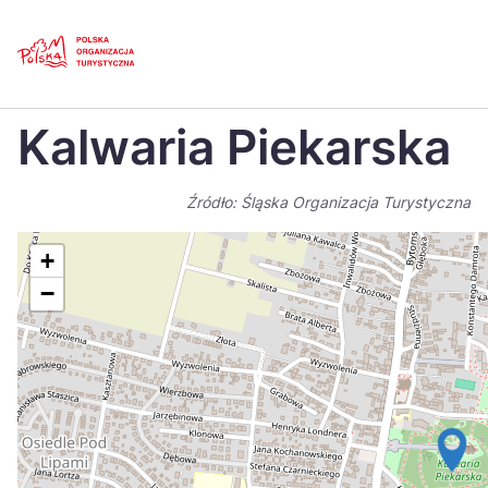
Skip
Link
Strona główna
>
Baza atrakcji turystycznych
>
Kalwaria Piekarska
Kalwaria Piekarska
Polski
Engl
Česká
中国
Źródło: Śląska Organizacja Turystyczna
Dansk
Deut
+
Español
Fran
−
Italiano
Magy
Nederlands
日本
Português
Nors
Suomi
Sven