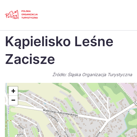
Skip
Link
Strona główna
>
Baza atrakcji turystycznych
>
Kąpielisko Leśne Zacisze
Kąpielisko Leśne
Polski
Engl
Česká
中国
Zacisze
Dansk
Deut
Źródło: Śląska Organizacja Turystyczna
Español
Fran
Italiano
Magy
+
−
Nederlands
日本
Português
Nors
Suomi
Sven