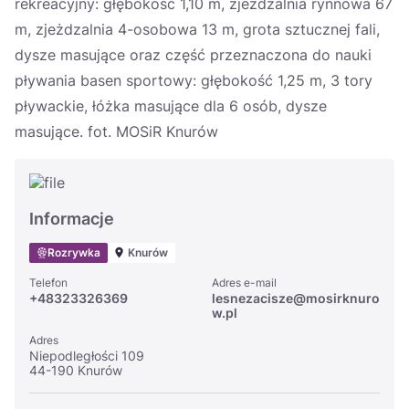
rekreacyjny: głębokość 1,10 m, zjeżdzalnia rynnowa 67
m, zjeżdzalnia 4-osobowa 13 m, grota sztucznej fali,
dysze masujące oraz część przeznaczona do nauki
pływania basen sportowy: głębokość 1,25 m, 3 tory
pływackie, łóżka masujące dla 6 osób, dysze
masujące. fot. MOSiR Knurów
Informacje
Rozrywka
Knurów
Telefon
Adres e-mail
+48323326369
lesnezacisze@mosirknuro
w.pl
Adres
Niepodległości 109
44-190 Knurów