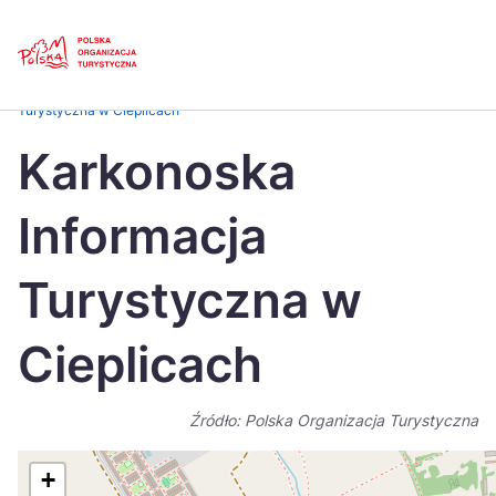
Skip
Link
Strona główna
>
Baza atrakcji turystycznych
>
Karkonoska Informacja
Turystyczna w Cieplicach
Polski
Engl
Karkonoska
Česká
中国
Informacja
Dansk
Deut
Español
Fran
Turystyczna w
Italiano
Magy
Cieplicach
Nederlands
日本
Português
Nors
Źródło: Polska Organizacja Turystyczna
Suomi
Sven
+