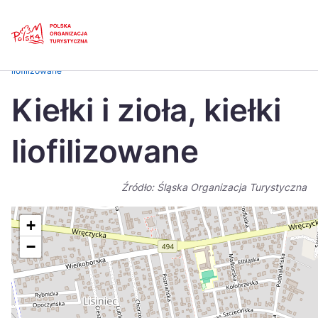
Skip
Link
Strona główna
>
Baza atrakcji turystycznych
>
Kiełki i zioła, kiełki
liofilizowane
Polski
Engl
Kiełki i zioła, kiełki
Česká
中国
liofilizowane
Dansk
Deut
Español
Fran
Źródło: Śląska Organizacja Turystyczna
Italiano
Magy
+
Nederlands
日本
−
Português
Nors
Suomi
Sven