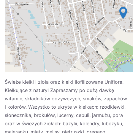
Україна
Zamknij
Świeże kiełki i zioła oraz kiełki liofilizowane Uniflora.
Kiełkujące z natury! Zapraszamy po dużą dawkę
witamin, składników odżywczych, smaków, zapachów
i kolorów. Wszystko to ukryte w kiełkach: rzodkiewki,
słonecznika, brokułów, lucerny, cebuli, jarmużu, pora
oraz w świeżych ziołach: bazylii, kolendry, lubczyku,
majeranku, mięty, melisy, pietruszki, oregano,