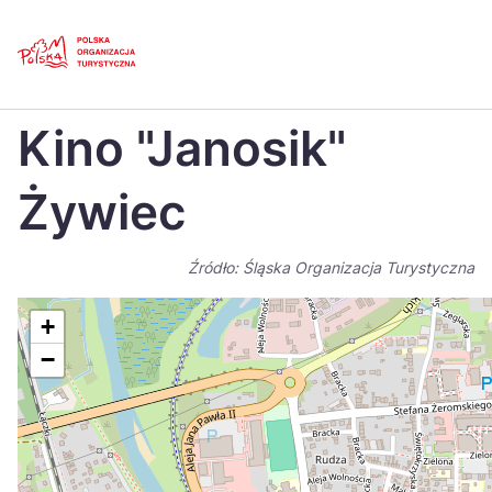
Skip
Link
Strona główna
>
Baza atrakcji turystycznych
>
Kino „Janosik” Żywiec
Kino "Janosik"
Polski
Engl
Česká
中国
Żywiec
Dansk
Deut
Źródło: Śląska Organizacja Turystyczna
Español
Fran
Italiano
Magy
+
−
Nederlands
日本
Português
Nors
Suomi
Sven