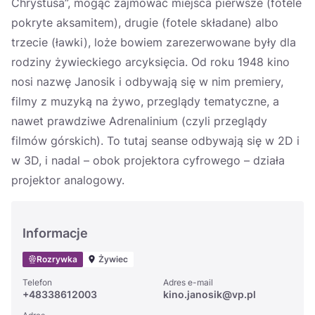
Chrystusa”, mogąc zajmować miejsca pierwsze (fotele
pokryte aksamitem), drugie (fotele składane) albo
trzecie (ławki), loże bowiem zarezerwowane były dla
rodziny żywieckiego arcyksięcia. Od roku 1948 kino
nosi nazwę Janosik i odbywają się w nim premiery,
filmy z muzyką na żywo, przeglądy tematyczne, a
nawet prawdziwe Adrenalinium (czyli przeglądy
filmów górskich). To tutaj seanse odbywają się w 2D i
w 3D, i nadal – obok projektora cyfrowego – działa
projektor analogowy.
Informacje
Rozrywka
Żywiec
Telefon
Adres e-mail
+48338612003
kino.janosik@vp.pl