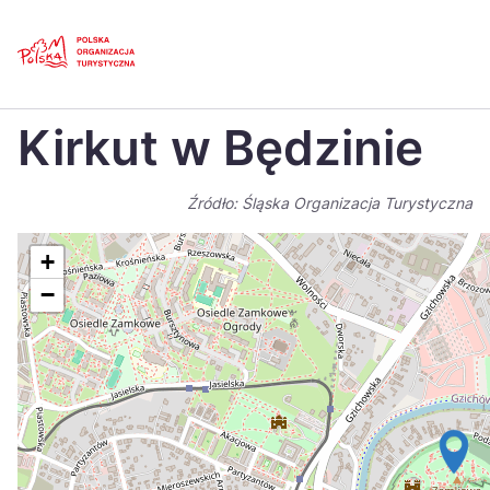
Skip
Link
Strona główna
>
Baza atrakcji turystycznych
>
Kirkut w Będzinie
Kirkut w Będzinie
Polski
Engl
Česká
中国
Źródło: Śląska Organizacja Turystyczna
Dansk
Deut
+
Español
Fran
−
Italiano
Magy
Nederlands
日本
Português
Nors
Suomi
Sven