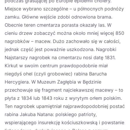
podczas grasującej po Europie epidemii cholery.
Miejsce wybrano szczególne – u północnych podnóży
zamku. Główne wejście zdobi odnowiona brama.
Obecnie teren cmentarza porasta okazały las. W
cieniu drzew zobaczyć można około mniej więcej 850
nagrobków – macew. Dużo zachowało się w całości,
jednak część jest poważnie uszkodzona. Nagrobki
Najstarszy nagrobek na cmentarzu nosi datę 1831.
Kirkut w swoim centrum prawdopodobnie miał
niegdyś ohel (czyli grobowiec) rabina Barucha
Hercygiera. W Muzeum Zagłębia w Będzinie
przechowuje się fragment najciekawszej macewy – to
płyta z 1834 lub 1843 roku z wyrytym orłem polskim.
Ten nagrobek upamiętniał najprawdopodobniej postać
rabina Jakuba Natana: polskiego patrioty,
wspierającego insurekcję kościuszkowską i powstanie