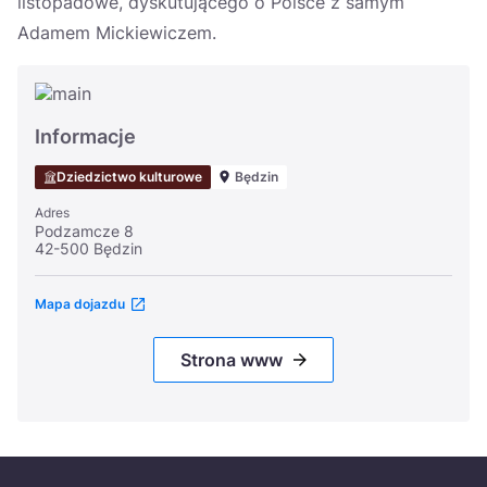
listopadowe, dyskutującego o Polsce z samym
Adamem Mickiewiczem.
Informacje
Dziedzictwo kulturowe
Będzin
Adres
Podzamcze 8
42-500 Będzin
Mapa dojazdu
Strona www