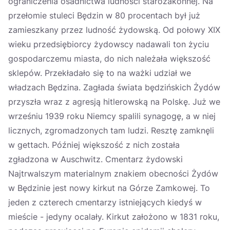
ograniczenia osadnictwa ludności starozakonnej. Na
przełomie stuleci Będzin w 80 procentach był już
zamieszkany przez ludność żydowską. Od połowy XIX
wieku przedsiębiorcy żydowscy nadawali ton życiu
gospodarczemu miasta, do nich należała większość
sklepów. Przekładało się to na ważki udział we
władzach Będzina. Zagłada świata będzińskich Żydów
przyszła wraz z agresją hitlerowską na Polskę. Już we
wrześniu 1939 roku Niemcy spalili synagogę, a w niej
licznych, zgromadzonych tam ludzi. Resztę zamknęli
w gettach. Później większość z nich została
zgładzona w Auschwitz. Cmentarz żydowski
Najtrwalszym materialnym znakiem obecności Żydów
w Będzinie jest nowy kirkut na Górze Zamkowej. To
jeden z czterech cmentarzy istniejących kiedyś w
mieście - jedyny ocalały. Kirkut założono w 1831 roku,