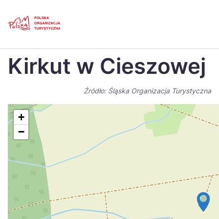
Skip
Link
Strona główna
>
Baza atrakcji turystycznych
>
Kirkut w Cieszowej
Kirkut w Cieszowej
Polski
Engl
Česká
中国
Źródło: Śląska Organizacja Turystyczna
Dansk
Deut
+
Español
Fran
−
Italiano
Magy
Nederlands
日本
Português
Nors
Suomi
Sven