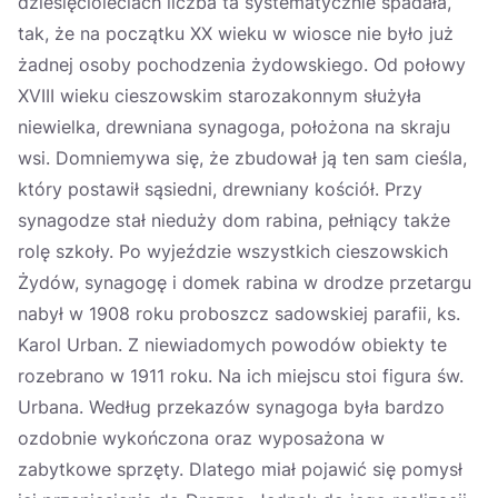
dziesięcioleciach liczba ta systematycznie spadała,
tak, że na początku XX wieku w wiosce nie było już
żadnej osoby pochodzenia żydowskiego. Od połowy
XVIII wieku cieszowskim starozakonnym służyła
niewielka, drewniana synagoga, położona na skraju
wsi. Domniemywa się, że zbudował ją ten sam cieśla,
który postawił sąsiedni, drewniany kościół. Przy
synagodze stał nieduży dom rabina, pełniący także
rolę szkoły. Po wyjeździe wszystkich cieszowskich
Żydów, synagogę i domek rabina w drodze przetargu
nabył w 1908 roku proboszcz sadowskiej parafii, ks.
Karol Urban. Z niewiadomych powodów obiekty te
rozebrano w 1911 roku. Na ich miejscu stoi figura św.
Urbana. Według przekazów synagoga była bardzo
ozdobnie wykończona oraz wyposażona w
zabytkowe sprzęty. Dlatego miał pojawić się pomysł