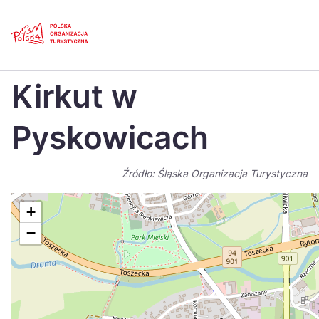
Skip
Link
Strona główna
>
Baza atrakcji turystycznych
>
Kirkut w Pyskowicach
Kirkut w
Polski
Engl
Česká
中国
Pyskowicach
Dansk
Deut
Źródło: Śląska Organizacja Turystyczna
Español
Fran
Italiano
Magy
+
−
Nederlands
日本
Português
Nors
Suomi
Sven