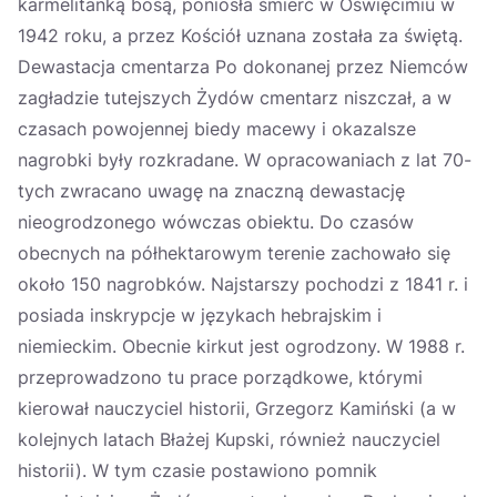
karmelitanką bosą, poniosła śmierć w Oświęcimiu w
1942 roku, a przez Kościół uznana została za świętą.
Dewastacja cmentarza Po dokonanej przez Niemców
zagładzie tutejszych Żydów cmentarz niszczał, a w
czasach powojennej biedy macewy i okazalsze
nagrobki były rozkradane. W opracowaniach z lat 70-
tych zwracano uwagę na znaczną dewastację
nieogrodzonego wówczas obiektu. Do czasów
obecnych na półhektarowym terenie zachowało się
około 150 nagrobków. Najstarszy pochodzi z 1841 r. i
posiada inskrypcje w językach hebrajskim i
niemieckim. Obecnie kirkut jest ogrodzony. W 1988 r.
przeprowadzono tu prace porządkowe, którymi
kierował nauczyciel historii, Grzegorz Kamiński (a w
kolejnych latach Błażej Kupski, również nauczyciel
historii). W tym czasie postawiono pomnik