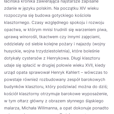
łacińska kronika zawierająca najstarsze zapisane
zdanie w języku polskim. Na początku XIV wieku
rozpoczyna się budowa gotyckiego kościoła
klasztornego. Czasy względnego spokoju i rozwoju
opactwa, w którym mnisi trudnili się warzeniem piwa,
uprawą winorośli, tkactwem czy innymi zajęciami,
oddzielały od siebie kolejne pożary i najazdy (wojny
husyckie, wojna trzydziestoletnia), które boleśnie
dotykały cystersów z Henrykowa. Długi klasztoru
udaje się spłacić w drugiej połowie wieku XVII, kiedy
urząd opata sprawował Henryk Kahlert – wówczas to
powstaje również rozbudowany zespół barokowych
budynków klasztoru, który podziwiać można do dziś;
kościół klasztorny otrzymuje barokowe wyposażenie,
w tym ołtarz główny z obrazem słynnego śląskiego
malarza, Michała Willmanna, a opat dokonuje ponadto