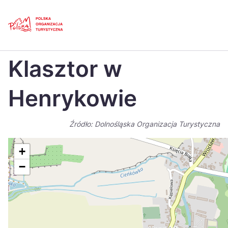
Skip
Link
Strona główna
>
Baza atrakcji turystycznych
>
Klasztor w Henrykowie
Klasztor w
Polski
Engl
Česká
中国
Henrykowie
Dansk
Deut
Źródło: Dolnośląska Organizacja Turystyczna
Español
Fran
Italiano
Magy
+
−
Nederlands
日本
Português
Nors
Suomi
Sven