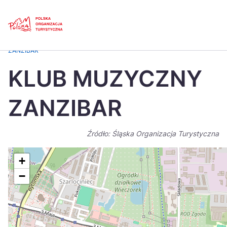
Skip
Link
Strona główna
>
Baza atrakcji turystycznych
>
KLUB MUZYCZNY
ZANZIBAR
Polski
Engl
KLUB MUZYCZNY
Česká
中国
ZANZIBAR
Dansk
Deut
Español
Fran
Źródło: Śląska Organizacja Turystyczna
Italiano
Magy
+
Nederlands
日本
−
Português
Nors
Suomi
Sven