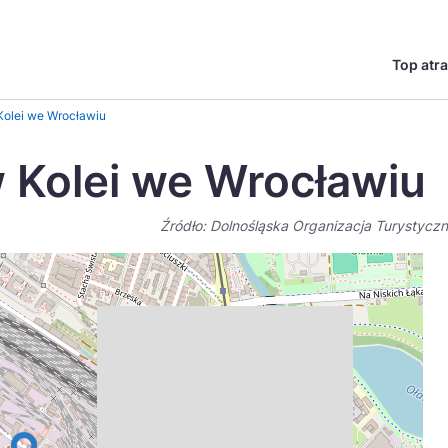
Top atra
English
Česká
olei we Wrocławiu
Deutsch
Español
 Kolei we Wrocławiu
Magyar
Nederlands
Źródło: Dolnośląska Organizacja Turystycz
go?
regionów
Miasta
Ambasador miejsca
Szlaki kulinarne
UNESC
Norsk
Suomi
Uzdrowiska
Polskie 