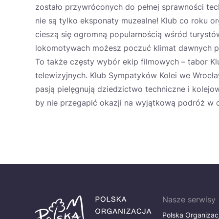
zostało przywróconych do pełnej sprawności tech
nie są tylko eksponaty muzealne! Klub co roku o
cieszą się ogromną popularnością wśród turystó
lokomotywach możesz poczuć klimat dawnych pod
To także częsty wybór ekip filmowych – tabor Kl
telewizyjnych. Klub Sympatyków Kolei we Wrocławi
pasją pielęgnują dziedzictwo techniczne i kolejo
by nie przegapić okazji na wyjątkową podróż w c
Nasze serwisy
Polska Organizac