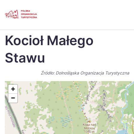
Skip
Link
Strona główna
>
Baza atrakcji turystycznych
>
Kocioł Małego Stawu
Kocioł Małego
Polski
Engl
Česká
中国
Stawu
Dansk
Deut
Źródło: Dolnośląska Organizacja Turystyczna
Español
Fran
Italiano
Magy
+
−
Nederlands
日本
Português
Nors
Suomi
Sven