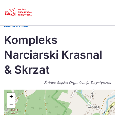
Skip
Link
Strona główna
>
Baza atrakcji turystycznych
>
Kompleks Narciarski
Krasnal & Skrzat
Polski
Engl
Kompleks
Česká
中国
Narciarski Krasnal
Dansk
Deut
Español
Fran
& Skrzat
Italiano
Magy
Źródło: Śląska Organizacja Turystyczna
Nederlands
日本
Português
Nors
+
−
Suomi
Sven