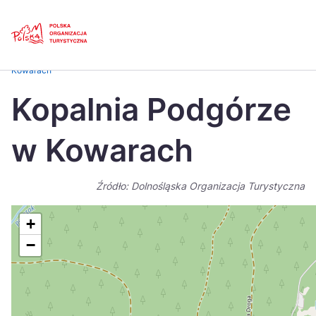
Skip
Link
Strona główna
>
Baza atrakcji turystycznych
>
Kopalnia Podgórze w
Kowarach
Polski
Engl
Kopalnia Podgórze
Česká
中国
w Kowarach
Dansk
Deut
Español
Fran
Źródło: Dolnośląska Organizacja Turystyczna
Italiano
Magy
+
Nederlands
日本
−
Português
Nors
Suomi
Sven