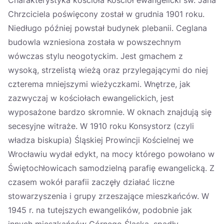
Charakterystyka kościoła Kościół ewangelicki św. Jana
Chrzciciela poświęcony został w grudnia 1901 roku.
Niedługo później powstał budynek plebanii. Ceglana
budowla wzniesiona została w powszechnym
wówczas stylu neogotyckim. Jest gmachem z
wysoką, strzelistą wieżą oraz przylegającymi do niej
czterema mniejszymi wieżyczkami. Wnętrze, jak
zazwyczaj w kościołach ewangelickich, jest
wyposażone bardzo skromnie. W oknach znajdują się
secesyjne witraże. W 1910 roku Konsystorz (czyli
władza biskupia) Śląskiej Prowincji Kościelnej we
Wrocławiu wydał edykt, na mocy którego powołano w
Świętochłowicach samodzielną parafię ewangelicką. Z
czasem wokół parafii zaczęły działać liczne
stowarzyszenia i grupy zrzeszające mieszkańców. W
1945 r. na tutejszych ewangelików, podobnie jak