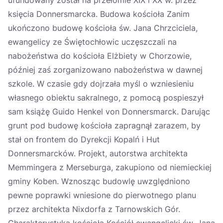
ufundowany został na przełomie XIX i XX w. przez
księcia Donnersmarcka. Budowa kościoła Zanim
ukończono budowę kościoła św. Jana Chrzciciela,
ewangelicy ze Świętochłowic uczęszczali na
nabożeństwa do kościoła Elżbiety w Chorzowie,
później zaś zorganizowano nabożeństwa w dawnej
szkole. W czasie gdy dojrzała myśl o wzniesieniu
własnego obiektu sakralnego, z pomocą pospieszył
sam książę Guido Henkel von Donnersmarck. Darując
grunt pod budowę kościoła zapragnął zarazem, by
stał on frontem do Dyrekcji Kopalń i Hut
Donnersmarcków. Projekt, autorstwa architekta
Memmingera z Merseburga, zakupiono od niemieckiej
gminy Koben. Wznosząc budowlę uwzględniono
pewne poprawki wniesione do pierwotnego planu
przez architekta Nixdorfa z Tarnowskich Gór.