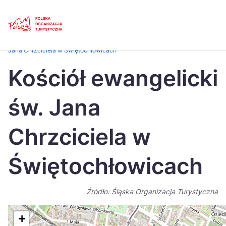
Skip
Link
Strona główna
>
Baza atrakcji turystycznych
>
Kościół ewangelicki św.
Jana Chrzciciela w Świętochłowicach
Polski
Engl
Kościół ewangelicki
Česká
中国
św. Jana
Dansk
Deut
Español
Fran
Chrzciciela w
Italiano
Magy
Świętochłowicach
Nederlands
日本
Português
Nors
Źródło: Śląska Organizacja Turystyczna
Suomi
Sven
+