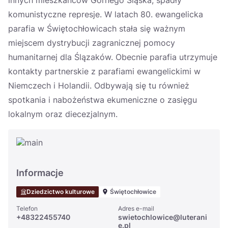
innych mieszkańców Górnego Śląska, spadły
komunistyczne represje. W latach 80. ewangelicka
parafia w Świętochłowicach stała się ważnym
miejscem dystrybucji zagranicznej pomocy
humanitarnej dla Ślązaków. Obecnie parafia utrzymuje
kontakty partnerskie z parafiami ewangelickimi w
Niemczech i Holandii. Odbywają się tu również
spotkania i nabożeństwa ekumeniczne o zasięgu
lokalnym oraz diecezjalnym.
Informacje
Dziedzictwo kulturowe
Świętochłowice
Telefon
Adres e-mail
+48322455740
swietochlowice@luterani
e.pl