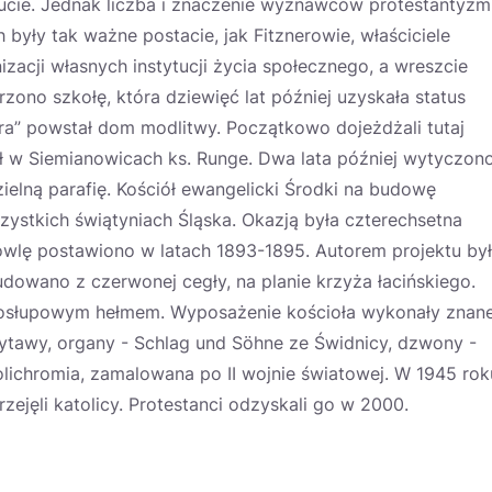
Hucie. Jednak liczba i znaczenie wyznawców protestantyzm
 były tak ważne postacie, jak Fitznerowie, właściciele
nizacji własnych instytucji życia społecznego, a wreszcie
zono szkołę, która dziewięć lat później uzyskała status
ra” powstał dom modlitwy. Początkowo dojeżdżali tutaj
dł w Siemianowicach ks. Runge. Dwa lata później wytyczon
elną parafię. Kościół ewangelicki Środki na budowę
ystkich świątyniach Śląska. Okazją była czterechsetna
owlę postawiono w latach 1893-1895. Autorem projektu był
udowano z czerwonej cegły, na planie krzyża łacińskiego.
rosłupowym hełmem. Wyposażenie kościoła wykonały znan
Żytawy, organy - Schlag und Söhne ze Świdnicy, dzwony -
lichromia, zamalowana po II wojnie światowej. W 1945 rok
zejęli katolicy. Protestanci odzyskali go w 2000.