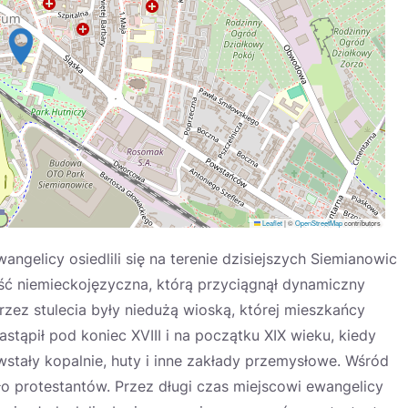
Leaflet
|
©
OpenStreetMap
contributors
ngelicy osiedlili się na terenie dzisiejszych Siemianowic
ość niemieckojęzyczna, którą przyciągnął dynamiczny
zez stulecia były niedużą wioską, której mieszkańcy
stąpił pod koniec XVIII i na początku XIX wieku, kiedy
tały kopalnie, huty i inne zakłady przemysłowe. Wśród
ło protestantów. Przez długi czas miejscowi ewangelicy