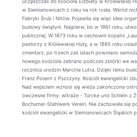
uczęszczali do kościoła Elżbiety w Królewskiej 
w Siemianowicach z roku na rok rosła. Wśród nich
Fabryki Śrub i Nitów. Pojawiła się więc idea orga
budowy świątyni. Najpierw, bo w 1861 roku, utwor
publicznej. W 1873 roku w cechowni kopalni „Lau
pastorzy z Królewskiej Huty, a w 1885 roku osia
cmentarz, po trzech zaś latach powołano samodzi
nowego kościoła zebrano podczas zbiórki we wsz
rocznica urodzin Marcina Lutra. Dzięki temu bud
Franz Posern z Pszczyny. Kościół ewangelicki zb
Nad wejściem wznosi się wieża zakończona ost
ówczesne firmy: witraże - Türcke und Schlein z 
Bochumer-Stahlwerk Verein. Nie zachowała się po
kościół ewangelicki w Siemianowicach Śląskich pr