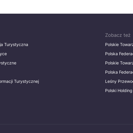
Zobacz też
ja Turystyczna
Polskie Towa
tyce
Polska Federa
rystyczne
Polskie Towa
Polska Federac
ormacji Turystycznej
Leśny Przewo
Polski Holding