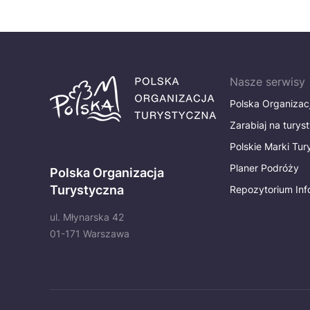
Nasze serwisy
Polska Organizac
Zarabiaj na turys
Polskie Marki Tu
Planer Podróży
Polska Organizacja
Turystyczna
Repozytorium Inf
ul. Młynarska 42
01-171 Warszawa