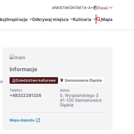
ANKIETA
KONTAKT
A-
A+
Polski
Rozwiń menu wybo
kcji
Inspiracje
Odkrywaj miejsca
Kulinaria
Wyszukaj
Mapa
中国
Zamkn
Français
日本語
O
Certyfikaty POT
Restauracje Michelin
Informacje
Svenska
Dziedzictwo kulturowe
Siemianowice Śląskie
na
Telefon
Adres
+48322281326
S. Wyspiańskiego 3
41-100 Siemianowice
Śląskie
Mapa dojazdu
Marki Turystyczne