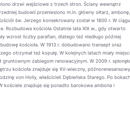
iono drzwi wejściowe z trzech stron. Ściany wewnątrz
edniej budowli przeniesiono m.in. główny ołtarz, ambonę,
 Kościół św. Jerzego konsekrowany został w 1800 r. W ciąg
e. Rozbudowa kościoła Ostatnie lata XIX w., gdy otwarto
y wzrost liczby parafian, dlatego też niedługo później
budowę kościoła. W 1913 r. dobudowano transept oraz
ego otrzymał też kopułę. W kolejnych latach miały miejsc
ekt gruntownym zabiegom renowacyjnym. W 2009 r. spłonęł
nętrzu kościoła znajduje się XV-wieczny, późnorenesansow
odzinę von Holly, właścicieli Dębieńska Starego. Po bokac
 W kościele znajduje się ponadto barokowa ambona i