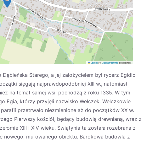
Leaflet
|
©
OpenStreetMap
contributors
 Dębieńska Starego, a jej założycielem był rycerz Egidio
oczątki sięgają najprawdopodobniej XIII w., natomiast
nież na temat samej wsi, pochodzą z roku 1335. W tym
o Egia, którzy przyjęli nazwisko Welczek. Welczkowie
um parafii przetrwało niezmienione aż do początków XX w.
Jerzego Pierwszy kościół, będący budowlą drewnianą, wraz 
omie XIII i XIV wieku. Świątynia ta została rozebrana z
nie nowego, murowanego obiektu. Barokowa budowla z