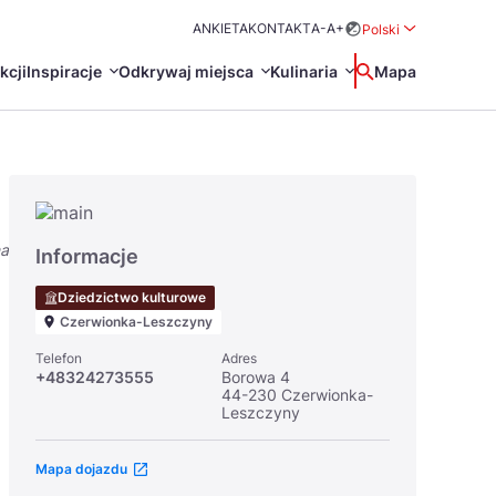
ANKIETA
KONTAKT
A-
A+
Polski
Rozwiń menu wybo
kcji
Inspiracje
Odkrywaj miejsca
Kulinaria
Wyszukaj
Mapa
中国
Zamkn
Français
日本語
na
O
Certyfikaty POT
Restauracje Michelin
Informacje
Svenska
Dziedzictwo kulturowe
Czerwionka-Leszczyny
Telefon
Adres
+48324273555
Borowa 4
44-230 Czerwionka-
Leszczyny
Marki Turystyczne
Mapa dojazdu