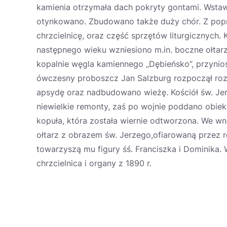
kamienia otrzymała dach pokryty gontami. Wstaw
otynkowano. Zbudowano także duży chór. Z poprz
chrzcielnicę, oraz część sprzętów liturgicznych.
następnego wieku wzniesiono m.in. boczne ołtarz
kopalnie węgla kamiennego „Dębieńsko”, przyniosł
ówczesny proboszcz Jan Salzburg rozpoczął roz
apsydę oraz nadbudowano wieżę. Kościół św. Jerz
niewielkie remonty, zaś po wojnie poddano obi
kopuła, która została wiernie odtworzona. We w
ołtarz z obrazem św. Jerzego,ofiarowaną przez r
towarzyszą mu figury śś. Franciszka i Dominika.
chrzcielnica i organy z 1890 r.