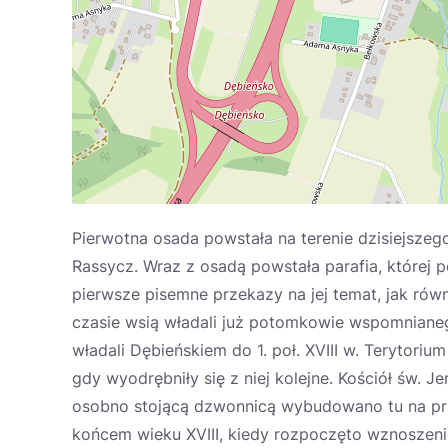
Pierwotna osada powstała na terenie dzisiejszego
Rassycz. Wraz z osadą powstała parafia, której p
pierwsze pisemne przekazy na jej temat, jak rów
czasie wsią władali już potomkowie wspomnianeg
władali Dębieńskiem do 1. poł. XVIII w. Terytori
gdy wyodrębniły się z niej kolejne. Kościół św. 
osobno stojącą dzwonnicą wybudowano tu na przeł
końcem wieku XVIII, kiedy rozpoczęto wznosze