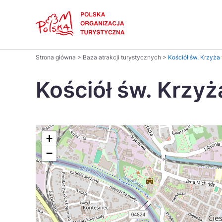
Skip
Link
Polski
Strona główna
>
Baza atrakcji turystycznych
>
Kościół św. Krzyża
Wyszukaj
Dansk
na
Kościół św. Krzyż
stronie
Italiano
Pomysł na...
Regiony
Gastronomia i kuchnia
Co nowe
Kuchnia 
Português
+
−
Україна
Parki narodowe