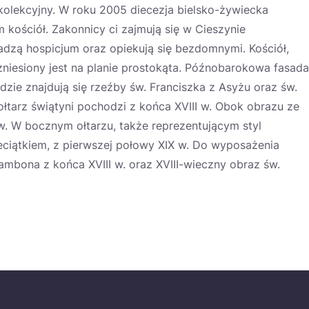
ekolekcyjny. W roku 2005 diecezja bielsko-żywiecka
kościół. Zakonnicy ci zajmują się w Cieszynie
dzą hospicjum oraz opiekują się bezdomnymi. Kościół,
iesiony jest na planie prostokąta. Późnobarokowa fasada
dzie znajdują się rzeźby św. Franciszka z Asyżu oraz św.
łtarz świątyni pochodzi z końca XVIII w. Obok obrazu ze
ów. W bocznym ołtarzu, także reprezentującym styl
ciątkiem, z pierwszej połowy XIX w. Do wyposażenia
mbona z końca XVIII w. oraz XVIII-wieczny obraz św.