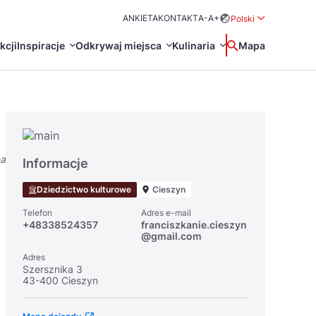
ANKIETA
KONTAKT
A-
A+
Polski
Rozwiń menu wybo
kcji
Inspiracje
Odkrywaj miejsca
Kulinaria
Wyszukaj
Mapa
中国
Zamkn
Français
日本語
na
O
Certyfikaty POT
Restauracje Michelin
Informacje
Svenska
Dziedzictwo kulturowe
Cieszyn
Telefon
Adres e-mail
+48338524357
franciszkanie.cieszyn
@gmail.com
Adres
Szersznika 3
43-400 Cieszyn
Marki Turystyczne