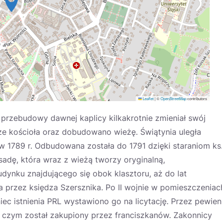
Leaflet
|
©
OpenStreetMap
contributors
 przebudowy dawnej kaplicy kilkakrotnie zmieniał swój
ze kościoła oraz dobudowano wieżę. Świątynia uległa
 1789 r. Odbudowana została do 1791 dzięki staraniom ks
adę, która wraz z wieżą tworzy oryginalną,
ynku znajdującego się obok klasztoru, aż do lat
a przez księdza Szersznika. Po II wojnie w pomieszczeniac
ec istnienia PRL wystawiono go na licytację. Przez pewien
o czym został zakupiony przez franciszkanów. Zakonnicy