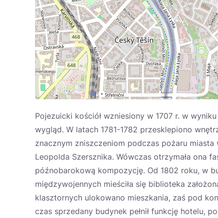
Pojezuicki kościół wzniesiony w 1707 r. w wyniku
wygląd. W latach 1781-1782 przesklepiono wnętr
znacznym zniszczeniom podczas pożaru miasta w
Leopolda Szersznika. Wówczas otrzymała ona fas
późnobarokową kompozycję. Od 1802 roku, w bud
międzywojennych mieściła się biblioteka założon
klasztornych ulokowano mieszkania, zaś pod koni
czas sprzedany budynek pełnił funkcję hotelu, p