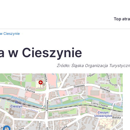
Top atra
English
Česká
 w Cieszynie
Deutsch
Español
a w Cieszynie
Magyar
Nederlands
Źródło: Śląska Organizacja Turystycz
go?
regionów
Miasta
Ambasador miejsca
Szlaki kulinarne
UNESC
Norsk
Suomi
Uzdrowiska
Polskie 