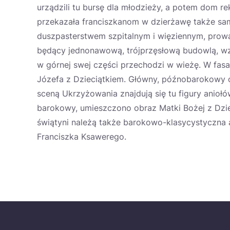
urządzili tu bursę dla młodzieży, a potem dom r
przekazała franciszkanom w dzierżawę także sam 
duszpasterstwem szpitalnym i więziennym, prowa
będący jednonawową, trójprzęsłową budowlą, wzn
w górnej swej części przechodzi w wieżę. W fasa
Józefa z Dzieciątkiem. Główny, późnobarokowy o
sceną Ukrzyżowania znajdują się tu figury anioł
barokowy, umieszczono obraz Matki Bożej z Dzie
świątyni należą także barokowo-klasycystyczna a
Franciszka Ksawerego.