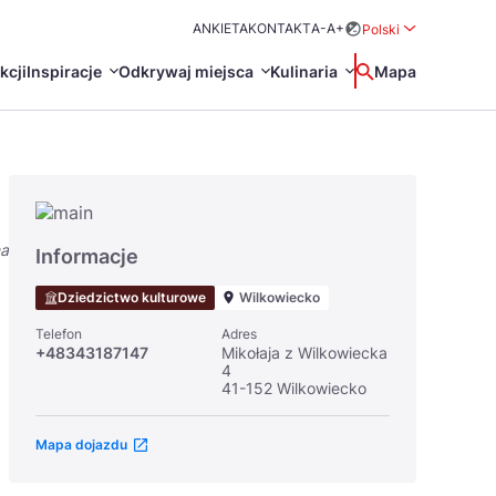
ANKIETA
KONTAKT
A-
A+
Polski
Rozwiń menu wybo
kcji
Inspiracje
Odkrywaj miejsca
Kulinaria
Wyszukaj
Mapa
中国
Zamkn
Français
日本語
na
O
Certyfikaty POT
Restauracje Michelin
Informacje
Svenska
Dziedzictwo kulturowe
Wilkowiecko
Telefon
Adres
+48343187147
Mikołaja z Wilkowiecka
4
41-152 Wilkowiecko
Mapa dojazdu
Marki Turystyczne