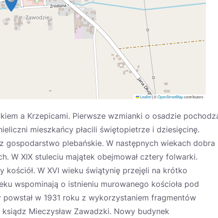
Leaflet
|
©
OpenStreetMap
contributors
ckiem a Krzepicami. Pierwsze wzmianki o osadzie pochodz
ieliczni mieszkańcy płacili świętopietrze i dziesięcinę.
 oraz gospodarstwo plebańskie. W następnych wiekach dobra
ch. W XIX stuleciu majątek obejmował cztery folwarki.
kościół. W XVI wieku świątynię przejęli na krótko
wieku wspominają o istnieniu murowanego kościoła pod
y powstał w 1931 roku z wykorzystaniem fragmentów
s ksiądz Mieczysław Zawadzki. Nowy budynek