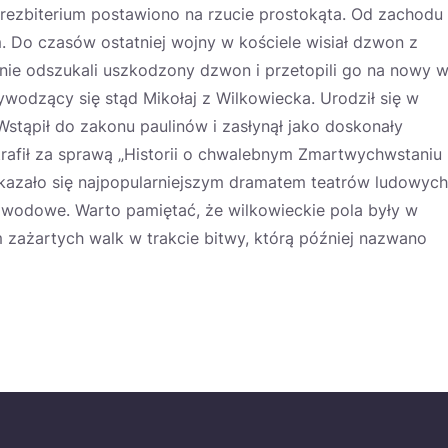
rezbiterium postawiono na rzucie prostokąta. Od zachodu
 Do czasów ostatniej wojny w kościele wisiał dzwon z
anie odszukali uszkodzony dzwon i przetopili go na nowy 
wodzący się stąd Mikołaj z Wilkowiecka. Urodził się w
Wstąpił do zakonu paulinów i zasłynął jako doskonały
trafił za sprawą „Historii o chwalebnym Zmartwychwstaniu
okazało się najpopularniejszym dramatem teatrów ludowych
zawodowe. Warto pamiętać, że wilkowieckie pola były w
 zażartych walk w trakcie bitwy, którą później nazwano