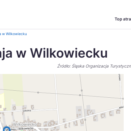
Top atra
English
Česká
ja w Wilkowiecku
Deutsch
Español
aja w Wilkowiecku
Magyar
Nederlands
Źródło: Śląska Organizacja Turystycz
go?
regionów
Miasta
Ambasador miejsca
Szlaki kulinarne
UNESC
Norsk
Suomi
Uzdrowiska
Polskie 