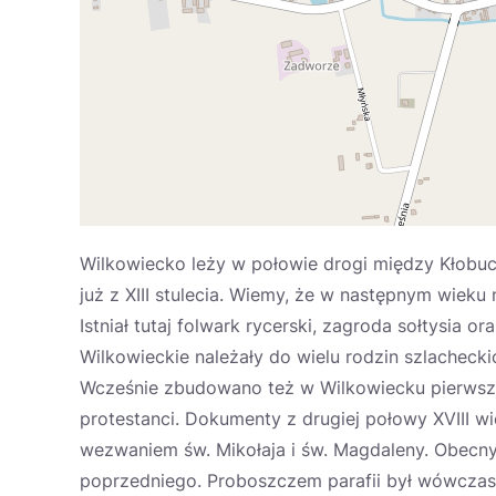
Wilkowiecko leży w połowie drogi między Kłobu
już z XIII stulecia. Wiemy, że w następnym wieku n
Istniał tutaj folwark rycerski, zagroda sołtysia
Wilkowieckie należały do wielu rodzin szlachecki
Wcześnie zbudowano też w Wilkowiecku pierwszy 
protestanci. Dokumenty z drugiej połowy XVIII 
wezwaniem św. Mikołaja i św. Magdaleny. Obecn
poprzedniego. Proboszczem parafii był wówcza