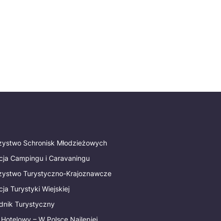
rzystwo Schronisk Młodzieżowych
cja Campingu i Caravaningu
rzystwo Turystyczno-Krajoznawcze
ja Turystyki Wiejskiej
dnik Turystyczny
 Hotelowy – W Polsce Najlepiej