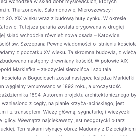
leci wchodziła w skład dóbr mysłowickich, których
j m.in. Thurzonowie, Salomonowie, Mieroszewscy i
atach 20. XIX wieku wraz z budową huty cynku. W okresie
owic. Tutejsza parafia została erygowana w drugiej
 jej skład wchodziła również nowa osada – Katowice.
ościół św. Szczepana Pewne wiadomości o istnieniu kościoł
adamy z początku XV wieku. Ta skromna budowla, z wieżą
 zbudowano następny drewniany kościół. W połowie XIX
ld Markiefka – założyciel sierocińca i szpitala
ościoła w Bogucicach został następca księdza Markiefki
eń węgielny wmurowano w 1892 roku, a uroczystość
października 1894. Autorem projektu architektonicznego by
wzniesiono z cegły, na planie krzyża łacińskiego; jest
um i z transeptem. Wieżę główną, sygnaturkę i wieżyczki
 iglicy. Wewnątrz najciekawszy jest neogotycki ołtarz
ckiej. Ten łaskami słynący obraz Madonny z Dzieciątkiem