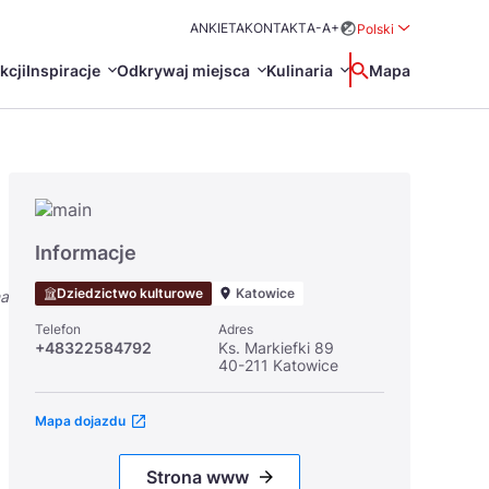
ANKIETA
KONTAKT
A-
A+
Polski
Rozwiń menu wybo
kcji
Inspiracje
Odkrywaj miejsca
Kulinaria
Wyszukaj
Mapa
中国
Zamkn
Français
日本語
O
Certyfikaty POT
Restauracje Michelin
Informacje
Svenska
Dziedzictwo kulturowe
Katowice
na
Telefon
Adres
+48322584792
Ks. Markiefki 89
40-211 Katowice
Mapa dojazdu
Marki Turystyczne
Strona www