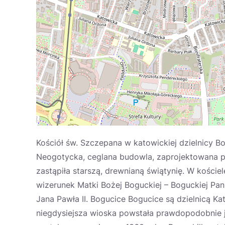
Kościół św. Szczepana w katowickiej dzielnicy B
Neogotycka, ceglana budowla, zaprojektowana pr
zastąpiła starszą, drewnianą świątynię. W kości
wizerunek Matki Bożej Boguckiej – Boguckiej Pa
Jana Pawła II. Bogucice Bogucice są dzielnicą K
niegdysiejsza wioska powstała prawdopodobnie j