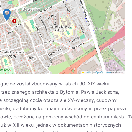
Leaflet
|
©
OpenStreetMap
contributors
ogucice został zbudowany w latach 90. XIX wieku.
zez znanego architekta z Bytomia, Pawła Jackischa,
ele szczególną czcią otacza się XV-wieczny, cudowny
nienki, ozdobiony koronami poświęconymi przez papieża
atowic, położoną na północny wschód od centrum miasta. T
uż w XIII wieku, jednak w dokumentach historycznych