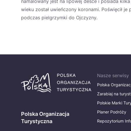
namalowany jest na lipowej desce i posiada kilk
wieku został uwieńczony koronami. Poświęcił je p
podczas pielgrzymki do Ojczyzny.
Nasze serwisy
Polska Organizac
Zarabiaj na turys
Polskie Marki Tu
Planer Podróży
Polska Organizacja
Turystyczna
Repozytorium Inf