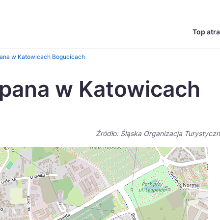
Top atra
English
Česká
pana w Katowicach Bogucicach
Deutsch
Español
epana w Katowicach
Magyar
Nederlands
go?
regionów
Miasta
Ambasador miejsca
Szlaki kulinarne
UNESC
Norsk
Suomi
Źródło: Śląska Organizacja Turystycz
Uzdrowiska
Polskie 