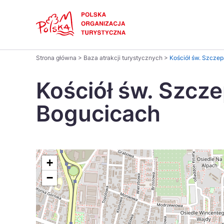
Skip
Link
Polski
Strona główna
>
Baza atrakcji turystycznych
>
Kościół św. Szcze
Wyszukaj
Dansk
na
Kościół św. Szcz
stronie
Italiano
Bogucicach
Pomysł na...
Regiony
Gastronomia i kuchnia
Co nowe
Kuchnia 
Português
Україна
+
−
Parki narodowe