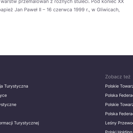
a warstw przemalowań z różnych stuleci. Pod koniec XX
apież Jan Paweł II – 16 czerwca 1999 r., w Gliwicach,
Zobacz też
ja Turystyczna
Polskie Towa
tyce
Polska Federa
rystyczne
Polskie Towa
Polska Federac
ormacji Turystycznej
Leśny Przewo
Polski Holding