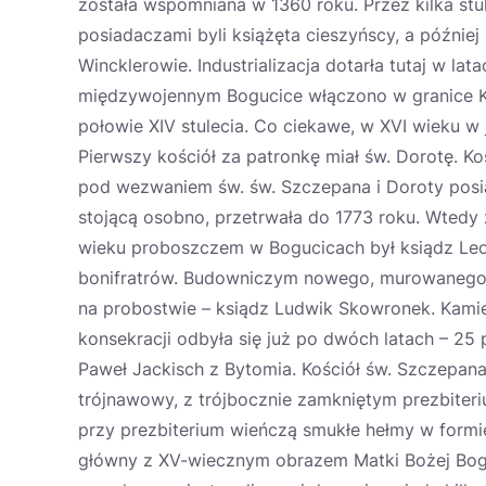
została wspomniana w 1360 roku. Przez kilka stu
posiadaczami byli książęta cieszyńscy, a późnie
Wincklerowie. Industrializacja dotarła tutaj w l
międzywojennym Bogucice włączono w granice Kat
połowie XIV stulecia. Co ciekawe, w XVI wieku w
Pierwszy kościół za patronkę miał św. Dorotę. K
pod wezwaniem św. św. Szczepana i Doroty posi
stojącą osobno, przetrwała do 1773 roku. Wtedy
wieku proboszczem w Bogucicach był ksiądz Leopo
bonifratrów. Budowniczym nowego, murowanego k
na probostwie – ksiądz Ludwik Skowronek. Kami
konsekracji odbyła się już po dwóch latach – 25 
Paweł Jackisch z Bytomia. Kościół św. Szczepana 
trójnawowy, z trójbocznie zamkniętym prezbiteri
przy prezbiterium wieńczą smukłe hełmy w formie
główny z XV-wiecznym obrazem Matki Bożej Bogu