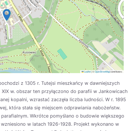
Leaflet
|
©
OpenStreetMap
contributors
ochodzi z 1305 r. Tutejsi mieszkańcy w dawniejszych
em XIX w. obszar ten przyłączono do parafii w Jankowicach
ej kopalni, wzrastać zaczęła liczba ludności. W r. 1895
ej, która stała się miejscem odprawiania nabożeństw.
m parafialnym. Wkrótce pomyślano o budowie większego
ie wzniesiono w latach 1926-1928. Projekt wykonano w