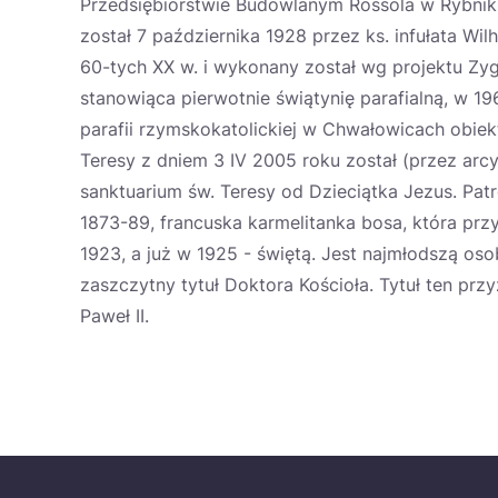
Przedsiębiorstwie Budowlanym Rossola w Rybniku
został 7 października 1928 przez ks. infułata Wi
60-tych XX w. i wykonany został wg projektu Zy
stanowiąca pierwotnie świątynię parafialną, w 196
parafii rzymskokatolickiej w Chwałowicach obiekt
Teresy z dniem 3 IV 2005 roku został (przez ar
sanktuarium św. Teresy od Dzieciątka Jezus. Patr
1873-89, francuska karmelitanka bosa, która prz
1923, a już w 1925 - świętą. Jest najmłodszą osob
zaszczytny tytuł Doktora Kościoła. Tytuł ten przy
Paweł II.