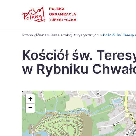
Skip
Link
Polski
Strona główna
>
Baza atrakcji turystycznych
>
Kościół św. Teres
Wyszukaj
Dansk
na
Kościół św. Teres
stronie
Italiano
w Rybniku Chwał
Pomysł na...
Regiony
Gastronomia i kuchnia
Co nowe
Kuchnia 
Português
Україна
+
−
Parki narodowe