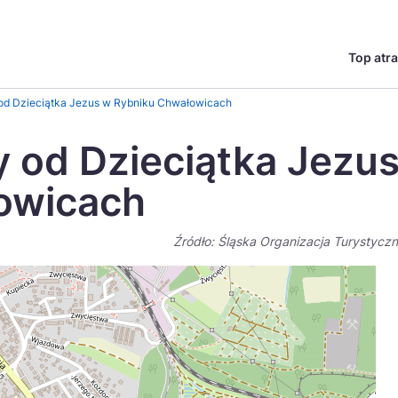
Top atra
English
Česká
y od Dzieciątka Jezus w Rybniku Chwałowicach
Deutsch
Español
y od Dzieciątka Jezu
Magyar
Nederlands
owicach
go?
regionów
Miasta
Ambasador miejsca
Szlaki kulinarne
UNESC
Norsk
Suomi
Źródło: Śląska Organizacja Turystycz
Uzdrowiska
Polskie 