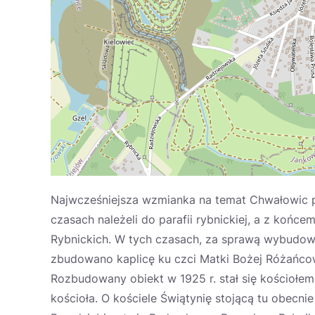
Najwcześniejsza wzmianka na temat Chwałowic p
czasach należeli do parafii rybnickiej, a z końc
Rybnickich. W tych czasach, za sprawą wybudowan
zbudowano kaplicę ku czci Matki Bożej Różańcow
Rozbudowany obiekt w 1925 r. stał się kościołe
kościoła. O kościele Świątynię stojącą tu obecn