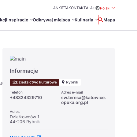
ANKIETA
KONTAKT
A-
A+
Polski
Rozwiń menu wybo
kcji
Inspiracje
Odkrywaj miejsca
Kulinaria
Wyszukaj
Mapa
中国
Zamkn
Français
s
日本語
O
Certyfikaty POT
Restauracje Michelin
Informacje
Svenska
Dziedzictwo kulturowe
Rybnik
na
Telefon
Adres e-mail
+48324329710
sw.teresa@katowice.
opoka.org.pl
Adres
Działkowców 1
44-206 Rybnik
Marki Turystyczne