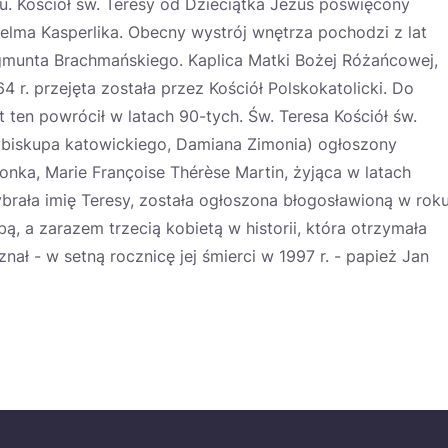
. Kościół św. Teresy od Dzieciątka Jezus poświęcony
lhelma Kasperlika. Obecny wystrój wnętrza pochodzi z lat
gmunta Brachmańskiego. Kaplica Matki Bożej Różańcowej,
4 r. przejęta została przez Kościół Polskokatolicki. Do
 ten powrócił w latach 90-tych. Św. Teresa Kościół św.
cybiskupa katowickiego, Damiana Zimonia) ogłoszony
onka, Marie Françoise Thérèse Martin, żyjąca w latach
ybrała imię Teresy, została ogłoszona błogosławioną w rok
ą, a zarazem trzecią kobietą w historii, która otrzymała
znał - w setną rocznicę jej śmierci w 1997 r. - papież Jan