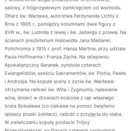
salowy, z trójprzęsłowym zamknięciem od wschodu.
Ołtarz św. Wacława, autorstwa Ferdynanda Lichty z
Brna z 1805 r., pomiędzy kolumnami dwie figury z
XVIII w., św. Ludmiła z lewej i św. Jadwiga z prawej. Na
ścianach prezbiterium malowidła Jana Maślanki.
Polichromia z 1915 r. prof. Hansa Martina, przy udziale
Paula Hoffmanna i Franza Zacha. Na sklepieniu
Apokaliptyczny Baranek, symbole czterech
Ewangelistów, sześciu Sakramentów, św. Piotra, Pawła
i Andrzeja. Na kopule sceny z życia św. Wacława:
otrzymanie relikwii św. Wita i Zygmunta, nalewanie
wina, śmierć w drzwiach kościoła z rąk własnego
brata Bolesława (co ciekawe na pomoc świętemu
spieszy pruski żołnierz), radość z przyjęcia do nieba.
W zwieńczeniu kopuły postacie Trójcy
Przenajświętszej, na filarach czterech zachodnich