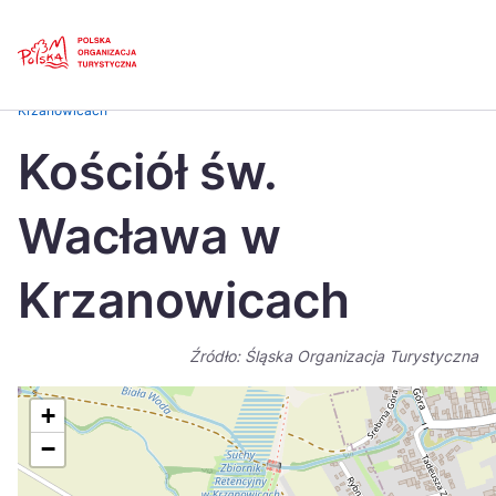
Skip
Link
Strona główna
>
Baza atrakcji turystycznych
>
Kościół św. Wacława w
Krzanowicach
Polski
Engl
Kościół św.
Česká
中国
Wacława w
Dansk
Deut
Español
Fran
Krzanowicach
Italiano
Magy
Źródło: Śląska Organizacja Turystyczna
Nederlands
日本
Português
Nors
+
−
Suomi
Sven