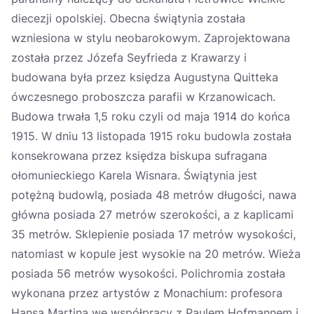
diecezji opolskiej. Obecna świątynia została
wzniesiona w stylu neobarokowym. Zaprojektowana
została przez Józefa Seyfrieda z Krawarzy i
budowana była przez księdza Augustyna Quitteka
ówczesnego proboszcza parafii w Krzanowicach.
Budowa trwała 1,5 roku czyli od maja 1914 do końca
1915. W dniu 13 listopada 1915 roku budowla została
konsekrowana przez księdza biskupa sufragana
ołomunieckiego Karela Wisnara. Świątynia jest
potężną budowlą, posiada 48 metrów długości, nawa
główna posiada 27 metrów szerokości, a z kaplicami
35 metrów. Sklepienie posiada 17 metrów wysokości,
natomiast w kopule jest wysokie na 20 metrów. Wieża
posiada 56 metrów wysokości. Polichromia została
wykonana przez artystów z Monachium: profesora
Hansa Martina we współpracy z Paulem Hofmannem i