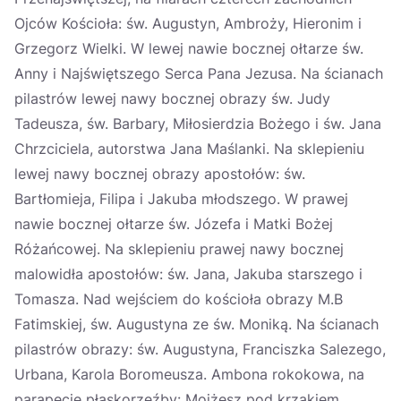
Ojców Kościoła: św. Augustyn, Ambroży, Hieronim i
Grzegorz Wielki. W lewej nawie bocznej ołtarze św.
Anny i Najświętszego Serca Pana Jezusa. Na ścianach
pilastrów lewej nawy bocznej obrazy św. Judy
Tadeusza, św. Barbary, Miłosierdzia Bożego i św. Jana
Chrzciciela, autorstwa Jana Maślanki. Na sklepieniu
lewej nawy bocznej obrazy apostołów: św.
Bartłomieja, Filipa i Jakuba młodszego. W prawej
nawie bocznej ołtarze św. Józefa i Matki Bożej
Różańcowej. Na sklepieniu prawej nawy bocznej
malowidła apostołów: św. Jana, Jakuba starszego i
Tomasza. Nad wejściem do kościoła obrazy M.B
Fatimskiej, św. Augustyna ze św. Moniką. Na ścianach
pilastrów obrazy: św. Augustyna, Franciszka Salezego,
Urbana, Karola Boromeusza. Ambona rokokowa, na
parapecie płaskorzeźby: Mojżesz pod krzakiem