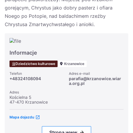
gorejącym, Chrystus jako dobry pasterz i ofiara
Noego po Potopie, nad baldachimem rzeźby
Chrystusa Zmartwychwstałego i aniołki.
Informacje
Dziedzictwo kulturowe
Krzanowice
Telefon
Adres e-mail
+48324108094
parafia@krzanowice.wiar
a.org.pl
Adres
Kościelna 5
47-470 Krzanowice
Mapa dojazdu
Strona www