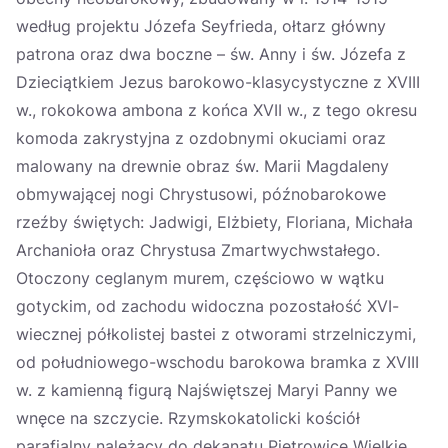
według projektu Józefa Seyfrieda, ołtarz główny
patrona oraz dwa boczne – św. Anny i św. Józefa z
Dzieciątkiem Jezus barokowo-klasycystyczne z XVIII
w., rokokowa ambona z końca XVII w., z tego okresu
komoda zakrystyjna z ozdobnymi okuciami oraz
malowany na drewnie obraz św. Marii Magdaleny
obmywającej nogi Chrystusowi, późnobarokowe
rzeźby świętych: Jadwigi, Elżbiety, Floriana, Michała
Archanioła oraz Chrystusa Zmartwychwstałego.
Otoczony ceglanym murem, częściowo w wątku
gotyckim, od zachodu widoczna pozostałość XVI-
wiecznej półkolistej bastei z otworami strzelniczymi,
od południowego-wschodu barokowa bramka z XVIII
w. z kamienną figurą Najświętszej Maryi Panny we
wnęce na szczycie. Rzymskokatolicki kościół
parafialny należący do dekanatu Pietrowice Wielkie