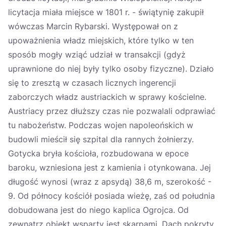
licytacja miała miejsce w 1801 r. - świątynię zakupił
wówczas Marcin Rybarski. Występował on z
upoważnienia władz miejskich, które tylko w ten
sposób mogły wziąć udział w transakcji (gdyż
uprawnione do niej były tylko osoby fizyczne). Działo
się to zresztą w czasach licznych ingerencji
zaborczych władz austriackich w sprawy kościelne.
Austriacy przez dłuższy czas nie pozwalali odprawiać
tu nabożeństw. Podczas wojen napoleońskich w
budowli mieścił się szpital dla rannych żołnierzy.
Gotycka bryła kościoła, rozbudowana w epoce
baroku, wzniesiona jest z kamienia i otynkowana. Jej
długość wynosi (wraz z apsydą) 38,6 m, szerokość -
9. Od północy kościół posiada wieżę, zaś od południa
dobudowana jest do niego kaplica Ogrojca. Od
zewnątrz obiekt wsparty jest skarpami. Dach pokryty