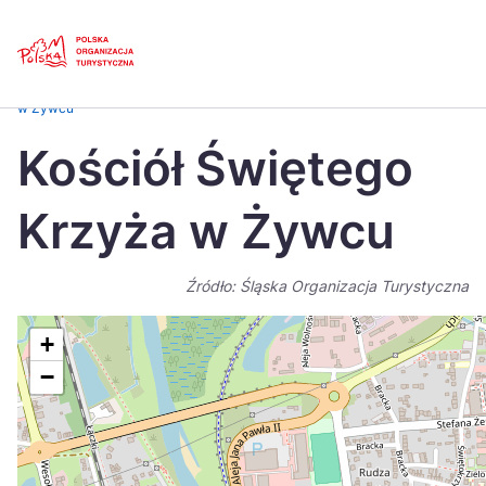
Skip
Link
Strona główna
>
Baza atrakcji turystycznych
>
Kościół Świętego Krzyża
w Żywcu
Polski
Engl
Kościół Świętego
Česká
中国
Krzyża w Żywcu
Dansk
Deut
Español
Fran
Źródło: Śląska Organizacja Turystyczna
Italiano
Magy
+
Nederlands
日本
−
Português
Nors
Suomi
Sven