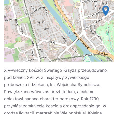
Україна
Zamknij
XIV-wieczny kościół Świętego Krzyża przebudowano
pod koniec XVII w. z inicjatywy żywieckiego
proboszcza i dziekana, ks. Wojciecha Symeliusza.
Powiększono wówczas prezbiterium, a całemu
obiektowi nadano charakter barokowy. Rok 1790
przyniósł zamknięcie kościoła oraz sprzedanie go, w
drodze licytacji, margrabinie Wielopolskiej. Kolejna