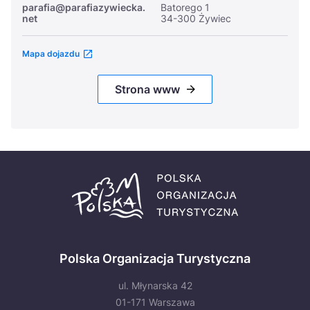
parafia@parafiazywiecka.
Batorego 1
net
34-300 Żywiec
Mapa dojazdu
Strona www
Polska Organizacja Turystyczna
ul. Młynarska 42
01-171 Warszawa