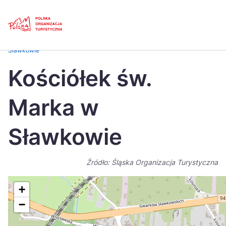
Skip
Link
Strona główna
>
Baza atrakcji turystycznych
>
Kościółek św. Marka w
Sławkowie
Polski
Engl
Kościółek św.
Česká
中国
Marka w
Dansk
Deut
Español
Fran
Sławkowie
Italiano
Magy
Źródło: Śląska Organizacja Turystyczna
Nederlands
日本
Português
Nors
+
−
Suomi
Sven