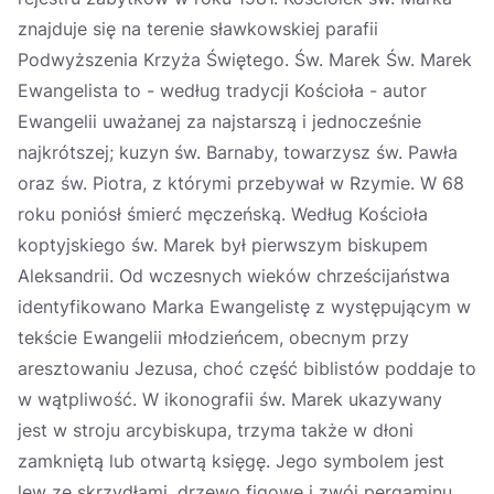
znajduje się na terenie sławkowskiej parafii
Podwyższenia Krzyża Świętego. Św. Marek Św. Marek
Ewangelista to - według tradycji Kościoła - autor
Ewangelii uważanej za najstarszą i jednocześnie
najkrótszej; kuzyn św. Barnaby, towarzysz św. Pawła
oraz św. Piotra, z którymi przebywał w Rzymie. W 68
roku poniósł śmierć męczeńską. Według Kościoła
koptyjskiego św. Marek był pierwszym biskupem
Aleksandrii. Od wczesnych wieków chrześcijaństwa
identyfikowano Marka Ewangelistę z występującym w
tekście Ewangelii młodzieńcem, obecnym przy
aresztowaniu Jezusa, choć część biblistów poddaje to
w wątpliwość. W ikonografii św. Marek ukazywany
jest w stroju arcybiskupa, trzyma także w dłoni
zamkniętą lub otwartą księgę. Jego symbolem jest
lew ze skrzydłami, drzewo figowe i zwój pergaminu.