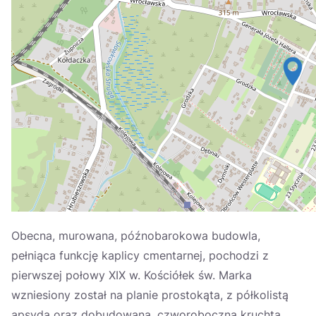
Україна
Zamknij
Obecna, murowana, późnobarokowa budowla,
pełniąca funkcję kaplicy cmentarnej, pochodzi z
pierwszej połowy XIX w. Kościółek św. Marka
wzniesiony został na planie prostokąta, z półkolistą
apsydą oraz dobudowaną, czworoboczną kruchtą.