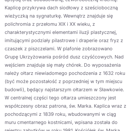
Kaplicę przykrywa dach siodłowy z sześcioboczną
wieżyczką na sygnaturkę. Wewnątrz znajduje się
polichromia z przełomu XIX i XX wieku, z
charakterystycznymi elementami iluzji plastycznej,
imitującymi podziały pilastrowe i draperie oraz fryz z
czaszek z piszczelami. W plafonie zobrazowano
Grupę Ukrzyżowania pośród dusz czyśćcowych. Nad
wejściem znajduje się mały chórek. Do wyposażenia
należy ołtarz niewiadomego pochodzenia z 1632 roku
(być może pozostałość z poprzedniej w tym miejscu
budowli), będący najstarszym ołtarzem w Sławkowie.
W centralnej części tego ołtarza umieszczony jest
współczesny obraz patrona, św. Marka. Kaplica wraz z
pochodzącymi z 1839 roku, wbudowanymi w ciąg
muru cmentarnego kostnicami, wpisana została do
rejestru zabytków w roku 1981. Kościółek św. Marka