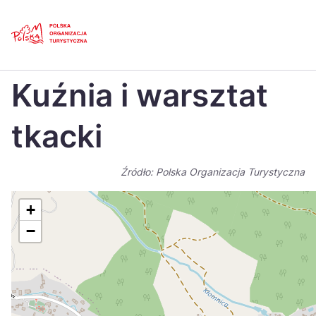
Skip
Link
Strona główna
>
Baza atrakcji turystycznych
>
Kuźnia i warsztat tkacki
Kuźnia i warsztat
Polski
Engl
Česká
中国
tkacki
Dansk
Deut
Źródło: Polska Organizacja Turystyczna
Español
Fran
Italiano
Magy
+
−
Nederlands
日本
Português
Nors
Suomi
Sven