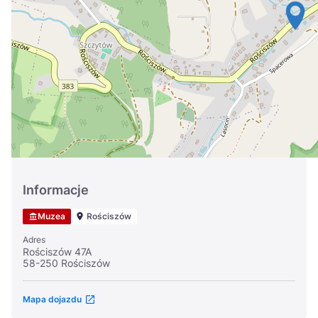
Україна
Zamknij
Informacje
Muzea
Rościszów
Adres
Rościszów 47A
58-250 Rościszów
Mapa dojazdu